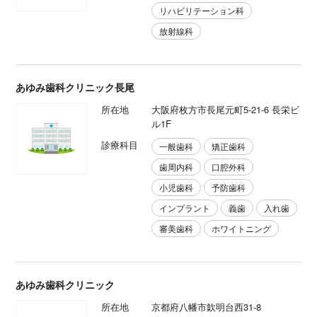
リハビリテーション科
放射線科
あゆみ歯科クリニック長尾
所在地
大阪府枚方市長尾元町5-21-6 長栄ビ
ル1F
診療科目
一般歯科
矯正歯科
歯周内科
口腔外科
小児歯科
予防歯科
インプラント
義歯
入れ歯
審美歯科
ホワイトニング
あゆみ歯科クリニック
所在地
京都府八幡市欽明台西31-8