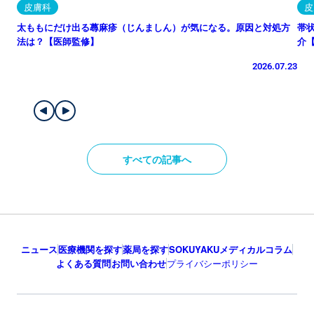
皮膚科
皮
太ももにだけ出る蕁麻疹（じんましん）が気になる。原因と対処方
帯
法は？【医師監修】
介
2026.07.23
すべての記事へ
ニュース
医療機関を探す
薬局を探す
SOKUYAKUメディカルコラム
よくある質問
お問い合わせ
プライバシーポリシー