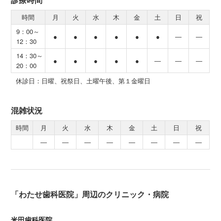
時間
月
火
水
木
金
土
日
祝
9：00～
●
●
●
●
●
●
―
―
12：30
14：30～
●
●
●
●
●
―
―
―
20：00
休診日：日曜、祝祭日、土曜午後、第１金曜日
混雑状況
時間
月
火
水
木
金
土
日
祝
―
―
―
―
―
―
―
―
「わたせ歯科医院」周辺のクリニック・病院
米田歯科医院