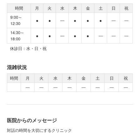
時間
月
火
水
木
金
土
日
祝
9:00～
●
●
―
●
●
●
―
―
12:30
14:30～
●
●
―
●
●
―
―
―
18:00
休診日：水・日・祝
混雑状況
時間
月
火
水
木
金
土
日
祝
―
―
―
―
―
―
―
―
医院からのメッセージ
対話の時間を大切にするクリニック