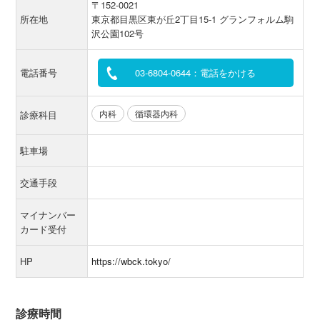
〒152-0021
所在地
東京都目黒区東が丘2丁目15-1 グランフォルム駒
沢公園102号
電話番号
03-6804-0644：電話をかける
内科
循環器内科
診療科目
駐車場
交通手段
マイナンバー
カード受付
HP
https://wbck.tokyo/
診療時間