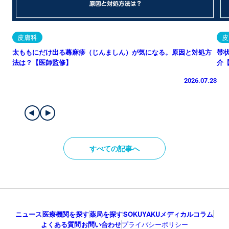
皮膚科
皮
太ももにだけ出る蕁麻疹（じんましん）が気になる。原因と対処方
帯
法は？【医師監修】
介
2026.07.23
すべての記事へ
ニュース
医療機関を探す
薬局を探す
SOKUYAKUメディカルコラム
よくある質問
お問い合わせ
プライバシーポリシー