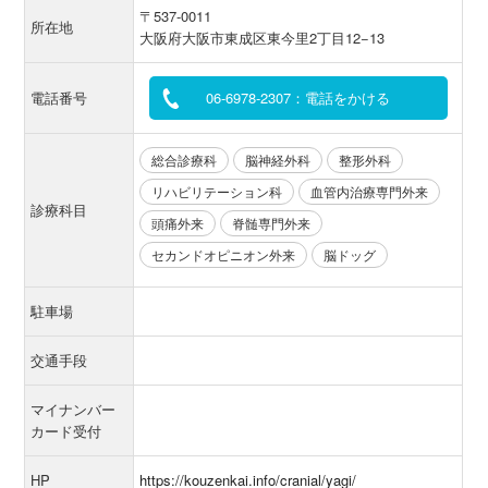
〒537-0011
所在地
大阪府大阪市東成区東今里2丁目12−13
電話番号
06-6978-2307：電話をかける
総合診療科
脳神経外科
整形外科
リハビリテーション科
血管内治療専門外来
診療科目
頭痛外来
脊髄専門外来
セカンドオピニオン外来
脳ドッグ
駐車場
交通手段
マイナンバー
カード受付
HP
https://kouzenkai.info/cranial/yagi/