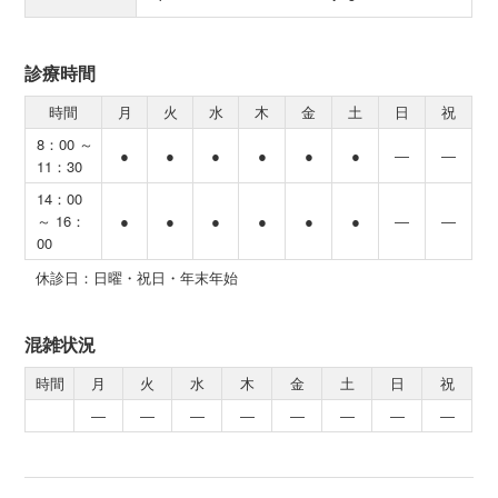
診療時間
時間
月
火
水
木
金
土
日
祝
8：00 ～
●
●
●
●
●
●
―
―
11：30
14：00
～ 16：
●
●
●
●
●
●
―
―
00
休診日：日曜・祝日・年末年始
混雑状況
時間
月
火
水
木
金
土
日
祝
―
―
―
―
―
―
―
―