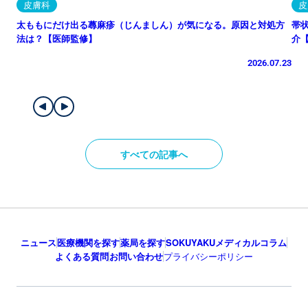
皮膚科
皮
太ももにだけ出る蕁麻疹（じんましん）が気になる。原因と対処方
帯
法は？【医師監修】
介
2026.07.23
すべての記事へ
ニュース
医療機関を探す
薬局を探す
SOKUYAKUメディカルコラム
よくある質問
お問い合わせ
プライバシーポリシー