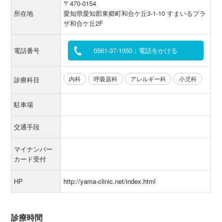
〒470-0154
所在地
愛知県愛知郡東郷町和合ケ丘3-1-10 すまいるプラ
ザ和合ケ丘2F
電話番号
0561-37-1050：電話をかける
内科
呼吸器科
アレルギー科
小児科
診療科目
駐車場
交通手段
マイナンバー
カード受付
HP
http://yama-clinic.net/index.html
診療時間