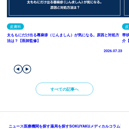
皮膚科
皮
太ももにだけ出る蕁麻疹（じんましん）が気になる。原因と対処方
帯
法は？【医師監修】
介
2026.07.23
すべての記事へ
ニュース
医療機関を探す
薬局を探す
SOKUYAKUメディカルコラム