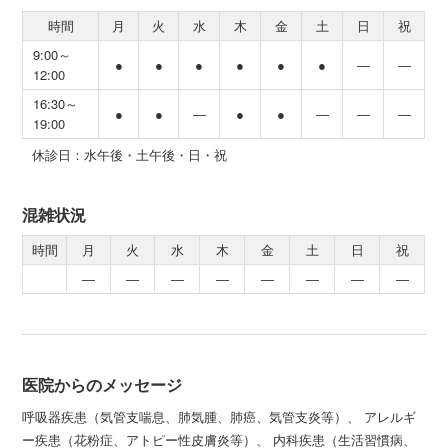
時間
月
火
水
木
金
土
日
祝
9:00～
●
●
●
●
●
●
―
―
12:00
16:30～
●
●
―
●
●
―
―
―
19:00
休診日：水午後・土午後・日・祝
混雑状況
時間
月
火
水
木
金
土
日
祝
―
―
―
―
―
―
―
―
医院からのメッセージ
呼吸器疾患（気管支喘息、肺気腫、肺癌、気管支炎等）、 アレルギ
ー疾患（花粉症、アトピー性皮膚炎等）、 内科疾患（生活習慣病、