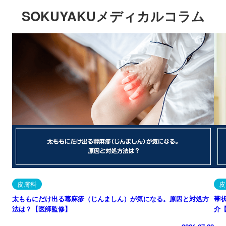
SOKUYAKUメディカルコラム
皮膚科
皮
太ももにだけ出る蕁麻疹（じんましん）が気になる。原因と対処方
帯
法は？【医師監修】
介