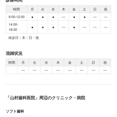
時間
月
火
水
木
金
土
日
祝
9:00-12:00
●
●
●
―
●
●
―
―
14:00-
●
●
●
―
●
―
―
―
18:30
休診日：木・日・祝
混雑状況
時間
月
火
水
木
金
土
日
祝
―
―
―
―
―
―
―
―
「山村歯科医院」周辺のクリニック・病院
ソフト歯科