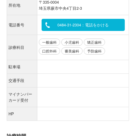
〒335-0004
所在地
埼玉県蕨市中央4丁目2-3
電話番号
0484-31-2304：電話をかける
一般歯科
小児歯科
矯正歯科
診療科目
口腔外科
審美歯科
予防歯科
駐車場
交通手段
マイナンバー
カード受付
HP
診療時間