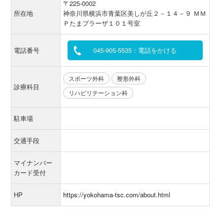
〒225-0002
所在地
神奈川県横浜市青葉区美しが丘２－１４－９ ＭＭ
Ｐたまプラーザ１０１号室
電話番号
045-905-5535：電話をかける
スポーツ外科
整形外科
診療科目
リハビリテーション科
駐車場
交通手段
マイナンバー
カード受付
HP
https://yokohama-tsc.com/about.html