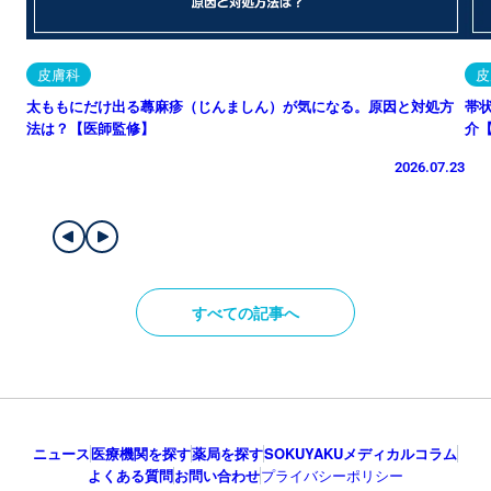
皮膚科
皮
太ももにだけ出る蕁麻疹（じんましん）が気になる。原因と対処方
帯
法は？【医師監修】
介
2026.07.23
すべての記事へ
ニュース
医療機関を探す
薬局を探す
SOKUYAKUメディカルコラム
よくある質問
お問い合わせ
プライバシーポリシー