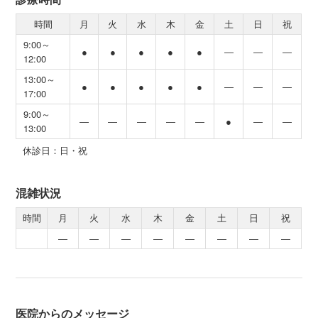
時間
月
火
水
木
金
土
日
祝
9:00～
●
●
●
●
●
―
―
―
12:00
13:00～
●
●
●
●
●
―
―
―
17:00
9:00～
―
―
―
―
―
●
―
―
13:00
休診日：日・祝
混雑状況
時間
月
火
水
木
金
土
日
祝
―
―
―
―
―
―
―
―
医院からのメッセージ