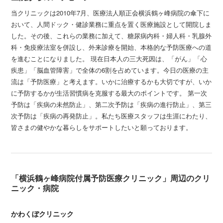
当クリニックは2010年7月、医療法人順正会横浜鶴ヶ峰病院の傘下に
おいて、人間ドック・健診業務に重点を置く医療施設として開院しま
した。その後、これらの業務に加えて、糖尿病内科・婦人科・乳腺外
科・免疫療法室を併設し、外来診療を開始、本格的な予防医療への道
を進むことになりました。 現在日本人の三大死因は、「がん」「心
疾患」「脳血管障害」で全体の6割を占めています。今日の医療の主
流は「予防医療」と考えます。いかに治療するかも大切ですが、いか
に予防するかが生活習慣病を克服する最大のポイントです。 第一次
予防は「疾病の未然防止」、第二次予防は「疾病の進行防止」、第三
次予防は「疾病の再発防止」。私たち医療スタッフは生涯にわたり、
皆さまの健やかな暮らしをサポートしたいと願っております。
「横浜鶴ヶ峰病院付属予防医療クリニック」周辺のクリ
ニック・病院
かわくぼクリニック