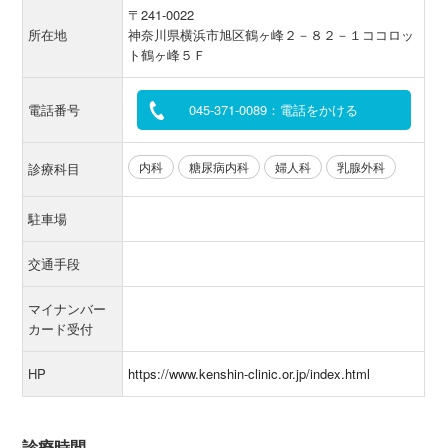
〒241-0022
所在地
神奈川県横浜市旭区鶴ヶ峰２－８２－１ココロッ
ト鶴ヶ峰５Ｆ
電話番号
045-371-0089：電話をかける
内科
糖尿病内科
婦人科
乳腺外科
診療科目
駐車場
交通手段
マイナンバー
カード受付
HP
https://www.kenshin-clinic.or.jp/index.html
診療時間