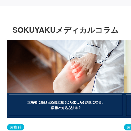
SOKUYAKUメディカルコラム
皮膚科
皮