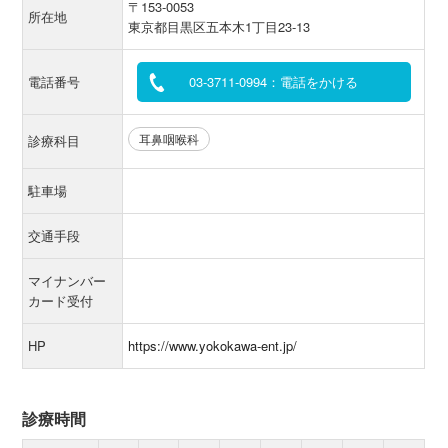
〒153-0053
所在地
東京都目黒区五本木1丁目23-13
電話番号
03-3711-0994：電話をかける
耳鼻咽喉科
診療科目
駐車場
交通手段
マイナンバー
カード受付
HP
https://www.yokokawa-ent.jp/
診療時間