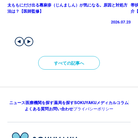
太ももにだけ出る蕁麻疹（じんましん）が気になる。原因と対処方
帯
法は？【医師監修】
介
2026.07.23
すべての記事へ
ニュース
医療機関を探す
薬局を探す
SOKUYAKUメディカルコラム
よくある質問
お問い合わせ
プライバシーポリシー