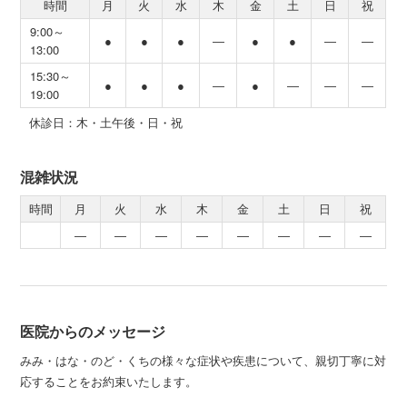
時間
月
火
水
木
金
土
日
祝
9:00～
●
●
●
―
●
●
―
―
13:00
15:30～
●
●
●
―
●
―
―
―
19:00
休診日：木・土午後・日・祝
混雑状況
時間
月
火
水
木
金
土
日
祝
―
―
―
―
―
―
―
―
医院からのメッセージ
みみ・はな・のど・くちの様々な症状や疾患について、親切丁寧に対
応することをお約束いたします。