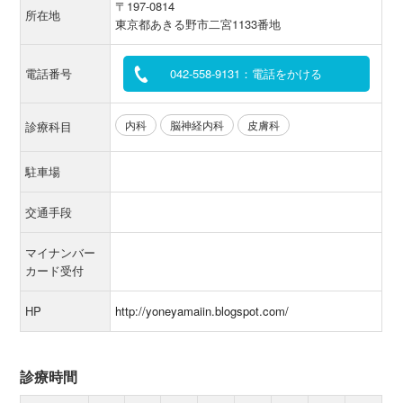
〒197-0814
所在地
東京都あきる野市二宮1133番地
電話番号
042-558-9131：電話をかける
内科
脳神経内科
皮膚科
診療科目
駐車場
交通手段
マイナンバー
カード受付
HP
http://yoneyamaiin.blogspot.com/
診療時間