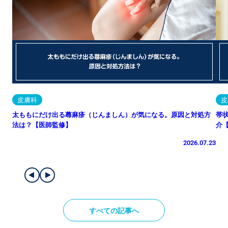
皮膚科
皮
太ももにだけ出る蕁麻疹（じんましん）が気になる。原因と対処方
帯
法は？【医師監修】
介
2026.07.23
すべての記事へ