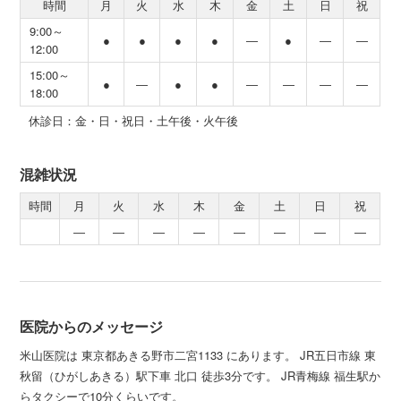
時間
月
火
水
木
金
土
日
祝
9:00～
●
●
●
●
―
●
―
―
12:00
15:00～
●
―
●
●
―
―
―
―
18:00
休診日：金・日・祝日・土午後・火午後
混雑状況
時間
月
火
水
木
金
土
日
祝
―
―
―
―
―
―
―
―
医院からのメッセージ
米山医院は 東京都あきる野市二宮1133 にあります。 JR五日市線 東
秋留（ひがしあきる）駅下車 北口 徒歩3分です。 JR青梅線 福生駅か
らタクシーで10分くらいです。