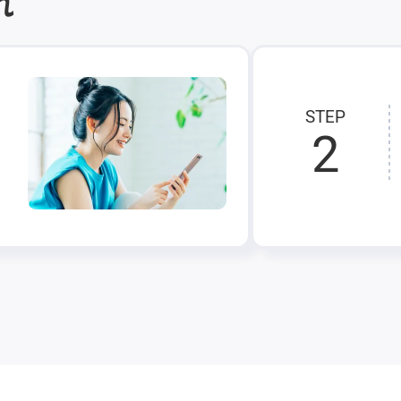
れ
STEP
2