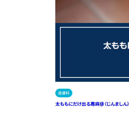
皮膚科
太ももにだけ出る蕁麻疹（じんましん