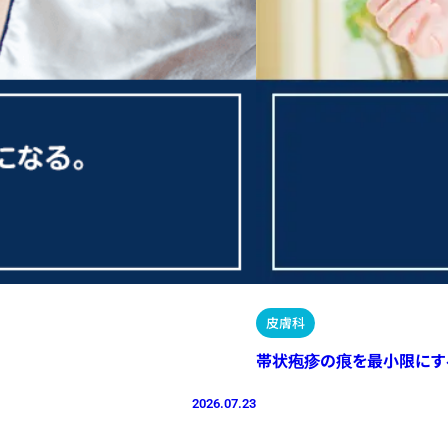
皮膚科
帯状疱疹の痕を最小限にす
2026.07.23