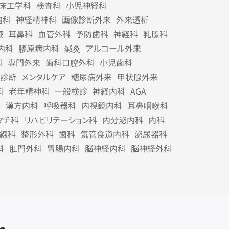
床工学科
検査科
小児神経科
内科
神経精神科
画像診断外来
外来透析
療
耳鼻科
血管外科
予防歯科
神経科
乳腺科
内科
膠原病内科
鍼灸
アルコール外来
科
専門外来
歯科口腔外科
小児歯科
診断
メンタルケア
糖尿病外来
甲状腺外来
科
老年精神科
一般検診
神経内科
AGA
科
漢方内科
呼吸器科
内視鏡内科
耳鼻咽喉科
マチ科
リハビリテーション科
内分泌内科
内科
線科
整形外科
歯科
気管食道内科
泌尿器科
科
肛門外科
胃腸内科
脳神経内科
脳神経外科