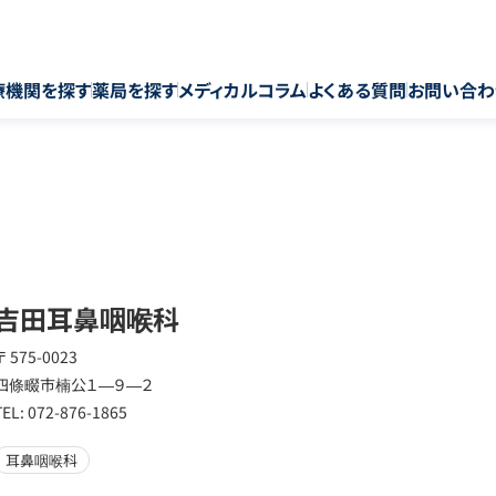
療機関を探す
薬局を探す
メディカルコラム
よくある質問
お問い合わ
吉田耳鼻咽喉科
〒 575-0023
四條畷市楠公１―９―２
TEL: 072-876-1865
耳鼻咽喉科