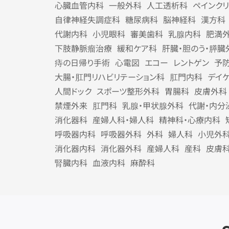
心臓血管内科
一般外科
人工透析科
ペインク
自律神経失調症科
糖尿病科
脳神経科
漢方科
代謝内科
小児眼科
審美歯科
乳腺内科
肥満
下肢静脈瘤治療
緩和ケア科
肝臓・胆のう・膵臓
痔の日帰り手術
心電図
エコー
レントゲン
予
大腸・肛門リハビリテーション科
肛門内科
デイ
人間ドック
スポーツ整形外科
胃腸科
皮膚外科
禁煙外来
肛門科
乳腺・甲状腺外科
代謝・内分
消化器科
産婦人科・婦人科
精神科・心療内科
呼吸器内科
呼吸器外科
外科
婦人科
小児外
消化器内科
消化器外科
産婦人科
産科
皮膚
腎臓内科
血液内科
麻酔科