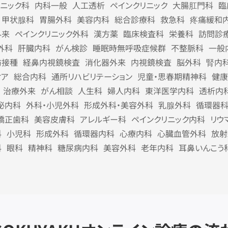
リニック科
内科一般
人工透析
ペインクリニック
大腸肛門科
臨
甲状腺科
胃腸外科
美容内科
総合診療科
救急科
疼痛緩和
外来
ペインクリニック外科
漢方薬
臨床検査科
栄養科
訪問診
外科
肝臓内科
がん検診
睡眠時無呼吸症候群
不整脈科
一般
防接種
経鼻内視鏡検査
消化器外来
内視鏡検査
脳外科
腎内
ケア
総合内科
通所リハビリテーション
児童・思春期精神科
健康
治療外来
がん相談
人生科
婦人内科
東洋医学内科
透析内
泌内科
外科・小児外科
形成外科・美容外科
乳腺外科
循環器
矯正歯科
美容皮膚科
アレルギー科
ペインクリニック内科
リウ
科
小児科
形成外科
循環器内科
心療内科
心臓血管外科
放射
科
眼科
精神科
糖尿病内科
美容外科
老年内科
耳鼻いんこう