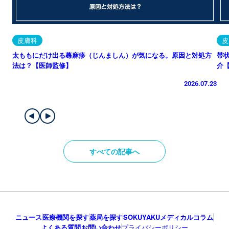
皮膚科
皮
太ももにだけ出る蕁麻疹（じんましん）が気になる。原因と対処方
帯
法は？【医師監修】
介
2026.07.23
すべての記事へ
ニュース
医療機関を探す
薬局を探す
SOKUYAKUメディカルコラム
よくある質問
お問い合わせ
プライバシーポリシー