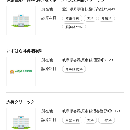
所在地
愛知県丹羽郡扶桑町高雄郷東41
診療科目
整形外科
内科
皮膚科
脳神経外科
いずはら耳鼻咽喉科
所在地
岐阜県各務原市鵜沼西町3‐123
診療科目
耳鼻咽喉科
大橋クリニック
所在地
岐阜県各務原市鵜沼各務原町5-171
診療科目
産婦人科
内科
小児科