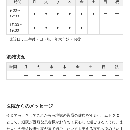
時間
月
火
水
木
金
土
日
祝
9:00～
●
●
●
●
●
●
―
―
12:00
17:00～
●
●
●
●
●
―
―
―
19:30
休診日：土午後・日・祝・年末年始・お盆
混雑状況
時間
月
火
水
木
金
土
日
祝
―
―
―
―
―
―
―
―
医院からのメッセージ
今までも、そしてこれからも地域の皆様の健康を守るホームドクター
として、通院が困難な患者様がおうちで安心して過ごせるように、ま
た人生の最終段階を我が家で過ごしたい方を支える在宅医療の担い手