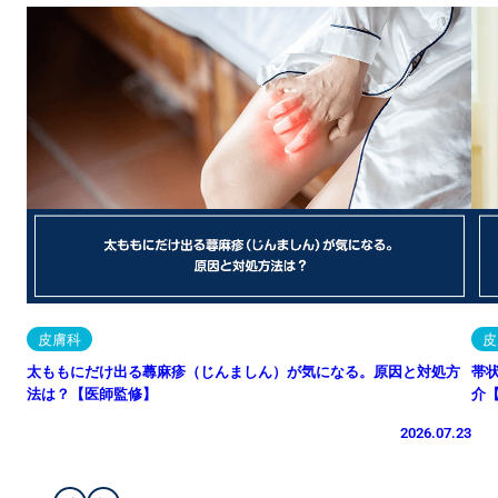
皮膚科
皮
太ももにだけ出る蕁麻疹（じんましん）が気になる。原因と対処方
帯
法は？【医師監修】
介
2026.07.23