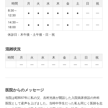
時間
月
火
水
木
金
土
日
祝
8:30～
●
●
●
●
●
●
―
―
12:30
14:30～
●
●
●
―
●
―
―
―
18:00
休診日：木午後・土午後・日・祝
混雑状況
時間
月
火
水
木
金
土
日
祝
―
―
―
―
―
―
―
―
医院からのメッセージ
当院は昭和57年に私の父、吉村光政が開設した入院病床併設の外科
医院として産声を上げました。当時中学生だった私も同じく医師を志