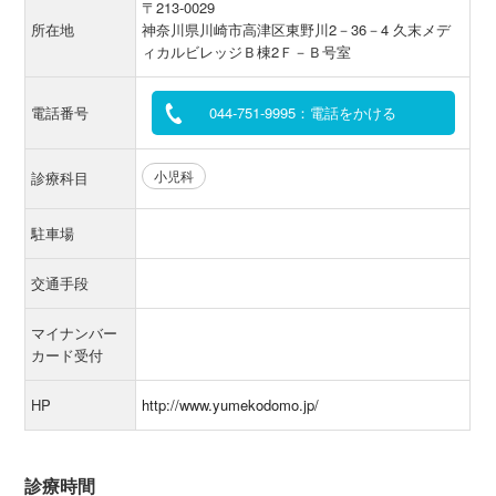
〒213-0029
所在地
神奈川県川崎市高津区東野川2－36－4 久末メデ
ィカルビレッジＢ棟2Ｆ－Ｂ号室
電話番号
044-751-9995：電話をかける
小児科
診療科目
駐車場
交通手段
マイナンバー
カード受付
HP
http://www.yumekodomo.jp/
診療時間