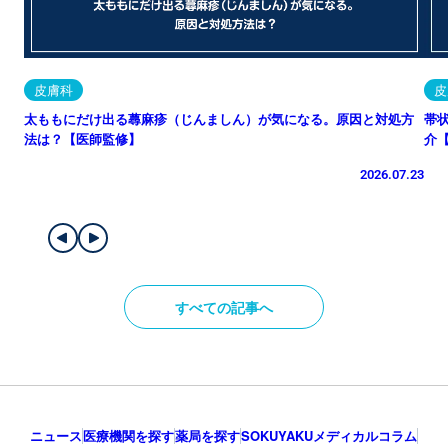
皮膚科
皮
太ももにだけ出る蕁麻疹（じんましん）が気になる。原因と対処方
帯
法は？【医師監修】
介
2026.07.23
すべての記事へ
ニュース
医療機関を探す
薬局を探す
SOKUYAKUメディカルコラム