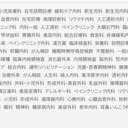
小児皮膚科
在宅訪問診療
緩和ケア内科
新生児科
新生児内
血管内科
在宅診療
病理診断科
リウマチ内科
人工透析内科
リニック科
内科一般
人工透析
ペインクリニック
大腸肛門科
臨
甲状腺科
胃腸外科
美容内科
総合診療科
救急科
疼痛緩和
外来
ペインクリニック外科
漢方薬
臨床検査科
栄養科
訪問診
外科
肝臓内科
がん検診
睡眠時無呼吸症候群
不整脈科
一般
防接種
経鼻内視鏡検査
消化器外来
内視鏡検査
脳外科
腎内
ケア
総合内科
通所リハビリテーション
児童・思春期精神科
健康
治療外来
がん相談
人生科
婦人内科
東洋医学内科
透析内
泌内科
外科・小児外科
形成外科・美容外科
乳腺外科
循環器
矯正歯科
美容皮膚科
アレルギー科
ペインクリニック内科
リウ
科
小児科
形成外科
循環器内科
心療内科
心臓血管外科
放射
科
眼科
精神科
糖尿病内科
美容外科
老年内科
耳鼻いんこう