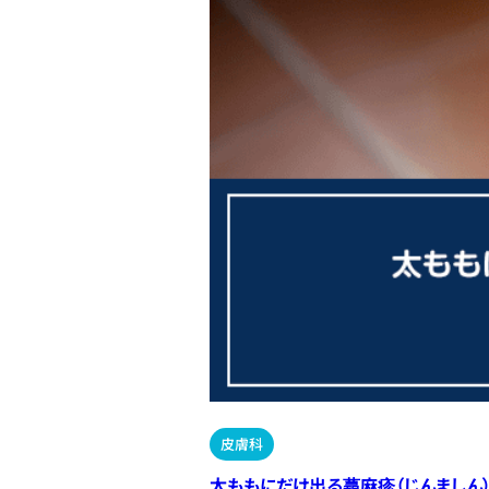
皮膚科
太ももにだけ出る蕁麻疹（じんましん