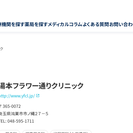
療機関を探す
薬局を探す
メディカルコラム
よくある質問
お問い合わ
ク
湯本フラワー通りクリニック
http://www.yfcl.jp/
〒 365-0072
埼玉県鴻巣市市ノ縄２７－５
TEL: 048-595-1711