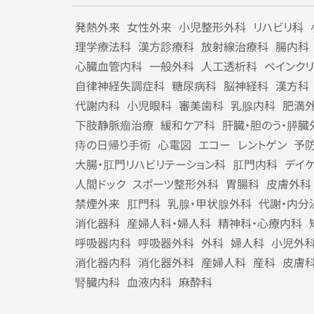
発熱外来
女性外来
小児整形外科
リハビリ科
理学療法科
漢方診療科
放射線治療科
腸内科
心臓血管内科
一般外科
人工透析科
ペインク
自律神経失調症科
糖尿病科
脳神経科
漢方科
代謝内科
小児眼科
審美歯科
乳腺内科
肥満
下肢静脈瘤治療
緩和ケア科
肝臓・胆のう・膵臓
痔の日帰り手術
心電図
エコー
レントゲン
予
大腸・肛門リハビリテーション科
肛門内科
デイ
人間ドック
スポーツ整形外科
胃腸科
皮膚外科
禁煙外来
肛門科
乳腺・甲状腺外科
代謝・内分
消化器科
産婦人科・婦人科
精神科・心療内科
呼吸器内科
呼吸器外科
外科
婦人科
小児外
消化器内科
消化器外科
産婦人科
産科
皮膚
腎臓内科
血液内科
麻酔科