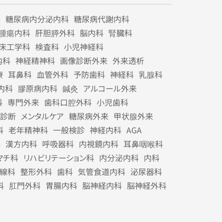
科
糖尿病内分泌内科
糖尿病代謝内科
腫瘍内科
肝胆膵外科
脳内科
腎臓科
床工学科
検査科
小児神経科
内科
神経精神科
画像診断外来
外来透析
療
耳鼻科
血管外科
予防歯科
神経科
乳腺科
内科
膠原病内科
鍼灸
アルコール外来
科
専門外来
歯科口腔外科
小児歯科
診断
メンタルケア
糖尿病外来
甲状腺外来
科
老年精神科
一般検診
神経内科
AGA
科
漢方内科
呼吸器科
内視鏡内科
耳鼻咽喉科
マチ科
リハビリテーション科
内分泌内科
内科
線科
整形外科
歯科
気管食道内科
泌尿器科
科
肛門外科
胃腸内科
脳神経内科
脳神経外科