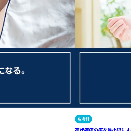
皮膚科
帯状疱疹の痕を最小限にす