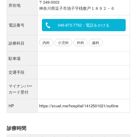
〒249-0003
所在地
神奈川県逗子市池子字桟敷戸１８９２－６
電話番号
046-873-7752：電話をかける
内科
小児科
外科
歯科
診療科目
駐車場
交通手段
マイナンバー
カード受付
HP
https://scuel.me/hospital/1412501021/outline
診療時間