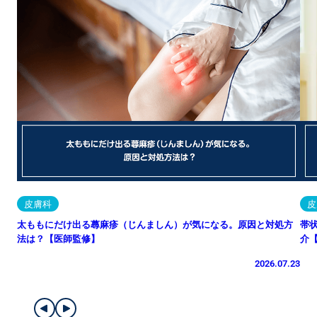
皮膚科
皮
太ももにだけ出る蕁麻疹（じんましん）が気になる。原因と対処方
帯
法は？【医師監修】
介
2026.07.23