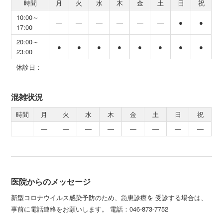
時間
月
火
水
木
金
土
日
祝
10:00～
―
―
―
―
―
―
●
●
17:00
20:00～
●
●
●
●
●
●
●
●
23:00
休診日：
混雑状況
時間
月
火
水
木
金
土
日
祝
―
―
―
―
―
―
―
―
医院からのメッセージ
新型コロナウイルス感染予防のため、急患診療を 受診する場合は、
事前に電話連絡をお願いします。 電話：046-873-7752