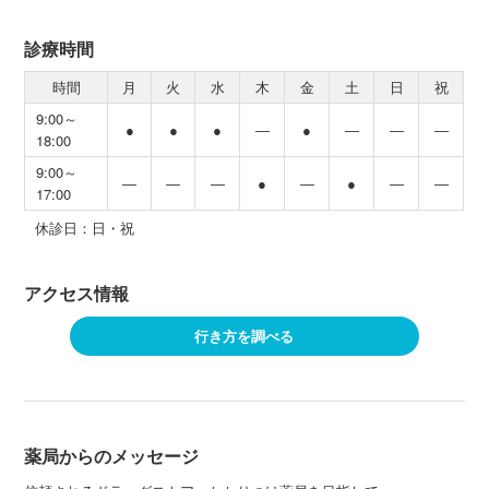
診療時間
時間
月
火
水
木
金
土
日
祝
9:00～
●
●
●
―
●
―
―
―
18:00
9:00～
―
―
―
●
―
●
―
―
17:00
休診日：日・祝
アクセス情報
行き方を調べる
薬局からのメッセージ