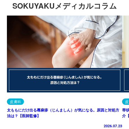
SOKUYAKUメディカルコラム
皮膚科
皮
太ももにだけ出る蕁麻疹（じんましん）が気になる。原因と対処方
帯
法は？【医師監修】
介
2026.07.23