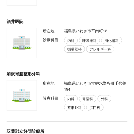
酒井医院
所在地
福島県いわき市平南町12
診療科目
内科
呼吸器科
消化器科
循環器科
アレルギー科
加沢胃腸整形外科
所在地
福島県いわき市常磐水野谷町千代鶴
194
診療科目
内科
胃腸科
外科
整形外科
肛門科
双葉郡立好間診療所