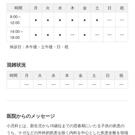
時間
月
火
水
木
金
土
日
祝
9:00～
●
●
●
●
●
●
―
―
12:00
14:00～
●
●
●
―
●
―
―
―
18:00
休診日：木午後・土午後・日・祝
混雑状況
時間
月
火
水
木
金
土
日
祝
―
―
―
―
―
―
―
―
医院からのメッセージ
小児科とは、新生児から15歳位までの思春期にいたる子供の疾患の
うち、ケガなどの外科的疾患を除く内科を中心とした疾患全般を領域