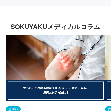
SOKUYAKUメディカルコラム
皮膚科
皮