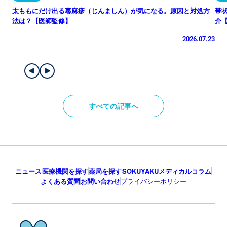
太ももにだけ出る蕁麻疹（じんましん）が気になる。原因と対処方
帯
法は？【医師監修】
介
2026.07.23
すべての記事へ
ニュース
医療機関を探す
薬局を探す
SOKUYAKUメディカルコラム
よくある質問
お問い合わせ
プライバシーポリシー