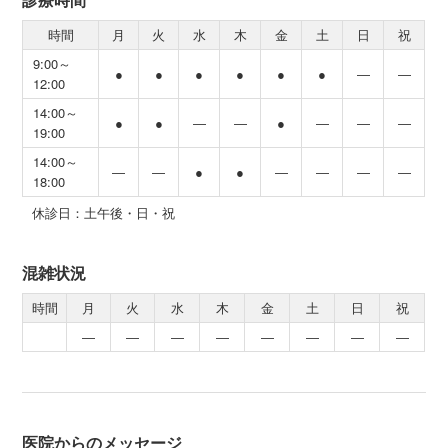
時間
月
火
水
木
金
土
日
祝
9:00～
●
●
●
●
●
●
―
―
12:00
14:00～
●
●
―
―
●
―
―
―
19:00
14:00～
―
―
●
●
―
―
―
―
18:00
休診日：土午後・日・祝
混雑状況
時間
月
火
水
木
金
土
日
祝
―
―
―
―
―
―
―
―
医院からのメッセージ