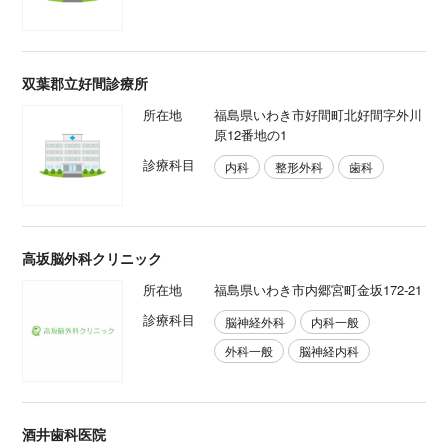
双葉郡立好間診療所
所在地
福島県いわき市好間町北好間字外川
原12番地の1
診療科目
内科
整形外科
歯科
高坂脳外科クリニック
所在地
福島県いわき市内郷宮町金坂172‐21
診療科目
脳神経外科
内科一般
外科一般
脳神経内科
酒井歯科医院