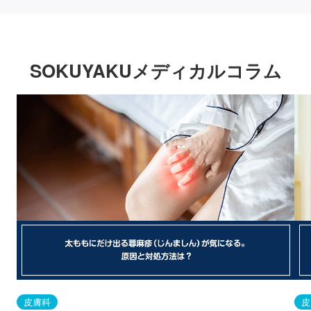
SOKUYAKUメディカルコラム
皮膚科
皮