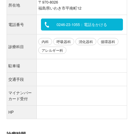
〒970-8026
所在地
福島県いわき市平南町12
電話番号
0246-23-1055：電話をかける
内科
呼吸器科
消化器科
循環器科
診療科目
アレルギー科
駐車場
交通手段
マイナンバー
カード受付
HP
診療時間