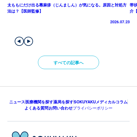
太ももにだけ出る蕁麻疹（じんましん）が気になる。原因と対処方
帯
法は？【医師監修】
介
2026.07.23
すべての記事へ
ニュース
医療機関を探す
薬局を探す
SOKUYAKUメディカルコラム
よくある質問
お問い合わせ
プライバシーポリシー