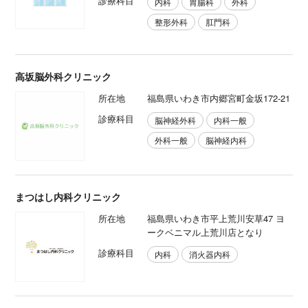
診療科目
内科
胃腸科
外科
整形外科
肛門科
高坂脳外科クリニック
所在地
福島県いわき市内郷宮町金坂172‐21
診療科目
脳神経外科
内科一般
外科一般
脳神経内科
まつはし内科クリニック
所在地
福島県いわき市平上荒川安草47 ヨ
ークベニマル上荒川店となり
診療科目
内科
消火器内科