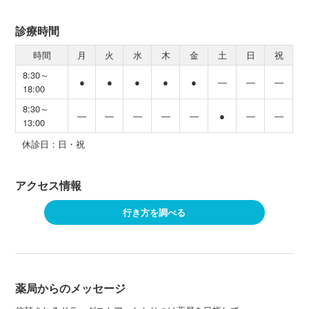
診療時間
時間
月
火
水
木
金
土
日
祝
8:30～
●
●
●
●
●
―
―
―
18:00
8:30～
―
―
―
―
―
●
―
―
13:00
休診日：日・祝
アクセス情報
行き方を調べる
薬局からのメッセージ