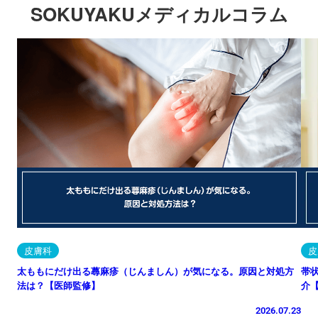
SOKUYAKUメディカルコラム
皮膚科
皮
太ももにだけ出る蕁麻疹（じんましん）が気になる。原因と対処方
帯
法は？【医師監修】
介
2026.07.23