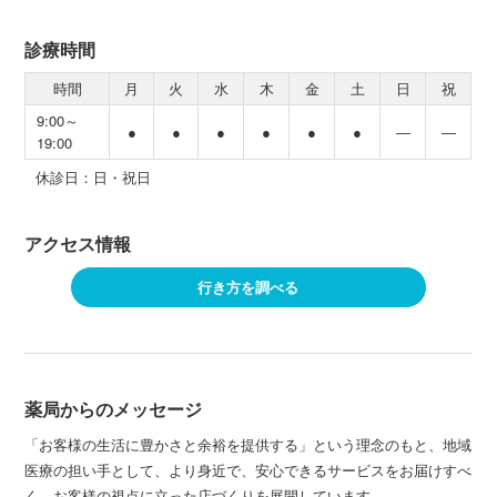
診療時間
時間
月
火
水
木
金
土
日
祝
9:00～
●
●
●
●
●
●
―
―
19:00
休診日：日・祝日
アクセス情報
行き方を調べる
薬局からのメッセージ
「お客様の生活に豊かさと余裕を提供する」という理念のもと、地域
医療の担い手として、より身近で、安心できるサービスをお届けすべ
く、お客様の視点に立った店づくりを展開しています。