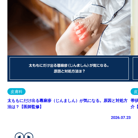
皮膚科
皮
太ももにだけ出る蕁麻疹（じんましん）が気になる。原因と対処方
帯
法は？【医師監修】
介
2026.07.23