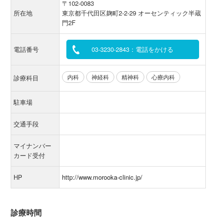
〒102-0083
所在地
東京都千代田区麹町2-2-29 オーセンティック半蔵
門2F
電話番号
03-3230-2843：電話をかける
内科
神経科
精神科
心療内科
診療科目
駐車場
交通手段
マイナンバー
カード受付
HP
http://www.morooka-clinic.jp/
診療時間