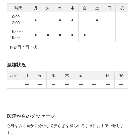
時間
月
火
水
木
金
土
日
祝
10:00～
●
―
●
●
―
●
―
―
13:00
16:00～
●
●
●
●
●
―
―
―
19:00
休診日：日・祝
混雑状況
時間
月
火
水
木
金
土
日
祝
―
―
―
―
―
―
―
―
医院からのメッセージ
心身を多方面から分析して安らぎを得られるようにお手伝い致しま
す。