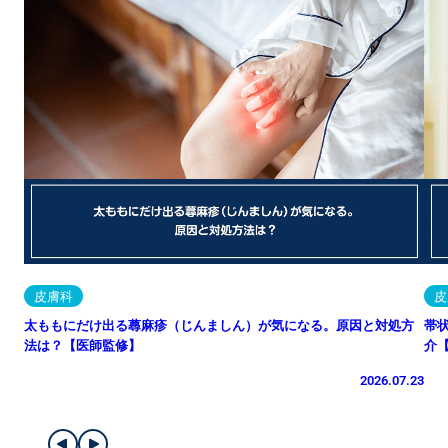
皮膚科
皮
太ももにだけ出る蕁麻疹（じんましん）が気になる。原因と対処方
帯
法は？【医師監修】
介
2026.07.23