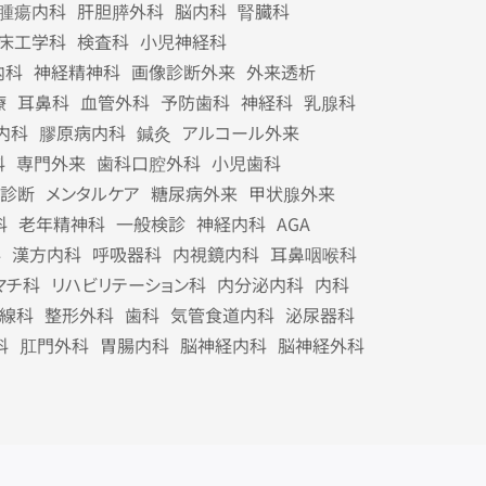
腫瘍内科
肝胆膵外科
脳内科
腎臓科
床工学科
検査科
小児神経科
内科
神経精神科
画像診断外来
外来透析
療
耳鼻科
血管外科
予防歯科
神経科
乳腺科
内科
膠原病内科
鍼灸
アルコール外来
科
専門外来
歯科口腔外科
小児歯科
診断
メンタルケア
糖尿病外来
甲状腺外来
科
老年精神科
一般検診
神経内科
AGA
科
漢方内科
呼吸器科
内視鏡内科
耳鼻咽喉科
マチ科
リハビリテーション科
内分泌内科
内科
線科
整形外科
歯科
気管食道内科
泌尿器科
科
肛門外科
胃腸内科
脳神経内科
脳神経外科