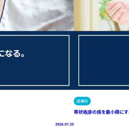
皮膚科
帯状疱疹の痕を最小限にす
2026.07.23