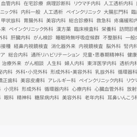
血管内科
在宅診療
病理診断科
リウマチ内科
人工透析内科
リニック科
内科一般
人工透析
ペインクリニック
大腸肛門科
臨
甲状腺科
胃腸外科
美容内科
総合診療科
救急科
疼痛緩和
外来
ペインクリニック外科
漢方薬
臨床検査科
栄養科
訪問診
外科
肝臓内科
がん検診
睡眠時無呼吸症候群
不整脈科
一般
防接種
経鼻内視鏡検査
消化器外来
内視鏡検査
脳外科
腎内
ケア
総合内科
通所リハビリテーション
児童・思春期精神科
健康
治療外来
がん相談
人生科
婦人内科
東洋医学内科
透析内
泌内科
外科・小児外科
形成外科・美容外科
乳腺外科
循環器
矯正歯科
美容皮膚科
アレルギー科
ペインクリニック内科
リウ
科
小児科
形成外科
循環器内科
心療内科
心臓血管外科
放射
科
眼科
精神科
糖尿病内科
美容外科
老年内科
耳鼻いんこう