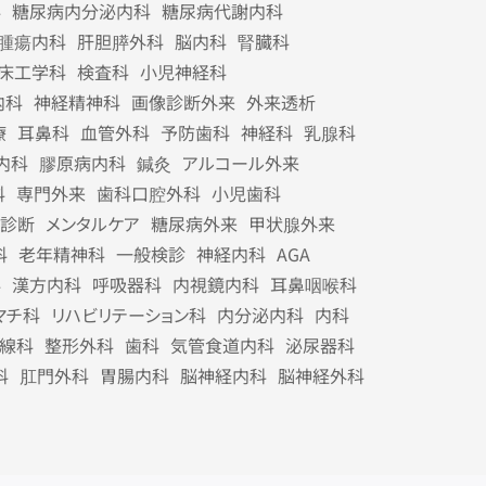
科
糖尿病内分泌内科
糖尿病代謝内科
腫瘍内科
肝胆膵外科
脳内科
腎臓科
床工学科
検査科
小児神経科
内科
神経精神科
画像診断外来
外来透析
療
耳鼻科
血管外科
予防歯科
神経科
乳腺科
内科
膠原病内科
鍼灸
アルコール外来
科
専門外来
歯科口腔外科
小児歯科
診断
メンタルケア
糖尿病外来
甲状腺外来
科
老年精神科
一般検診
神経内科
AGA
科
漢方内科
呼吸器科
内視鏡内科
耳鼻咽喉科
マチ科
リハビリテーション科
内分泌内科
内科
線科
整形外科
歯科
気管食道内科
泌尿器科
科
肛門外科
胃腸内科
脳神経内科
脳神経外科