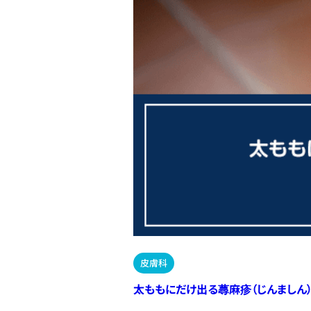
皮膚科
太ももにだけ出る蕁麻疹（じんましん