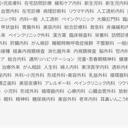
小児皮膚科
在宅訪問診療
緩和ケア内科
新生児科
新生児内
血管内科
在宅診療
病理診断科
リウマチ内科
人工透析内科
リニック科
内科一般
人工透析
ペインクリニック
大腸肛門科
臨
甲状腺科
胃腸外科
美容内科
総合診療科
救急科
疼痛緩和
外来
ペインクリニック外科
漢方薬
臨床検査科
栄養科
訪問診
外科
肝臓内科
がん検診
睡眠時無呼吸症候群
不整脈科
一般
防接種
経鼻内視鏡検査
消化器外来
内視鏡検査
脳外科
腎内
ケア
総合内科
通所リハビリテーション
児童・思春期精神科
健康
治療外来
がん相談
人生科
婦人内科
東洋医学内科
透析内
泌内科
外科・小児外科
形成外科・美容外科
乳腺外科
循環器
矯正歯科
美容皮膚科
アレルギー科
ペインクリニック内科
リウ
科
小児科
形成外科
循環器内科
心療内科
心臓血管外科
放射
科
眼科
精神科
糖尿病内科
美容外科
老年内科
耳鼻いんこう