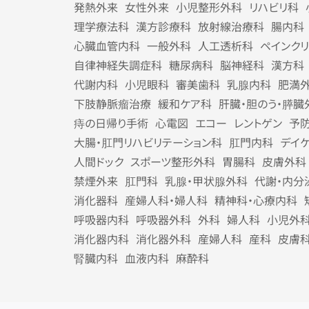
発熱外来
女性外来
小児整形外科
リハビリ科
理学療法科
漢方診療科
放射線治療科
腸内科
心臓血管内科
一般外科
人工透析科
ペインク
自律神経失調症科
糖尿病科
脳神経科
漢方科
代謝内科
小児眼科
審美歯科
乳腺内科
肥満
下肢静脈瘤治療
緩和ケア科
肝臓・胆のう・膵臓
痔の日帰り手術
心電図
エコー
レントゲン
予
大腸・肛門リハビリテーション科
肛門内科
デイ
人間ドック
スポーツ整形外科
胃腸科
皮膚外科
禁煙外来
肛門科
乳腺・甲状腺外科
代謝・内分
消化器科
産婦人科・婦人科
精神科・心療内科
呼吸器内科
呼吸器外科
外科
婦人科
小児外
消化器内科
消化器外科
産婦人科
産科
皮膚
腎臓内科
血液内科
麻酔科