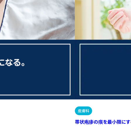
皮膚科
帯状疱疹の痕を最小限にす