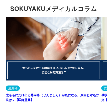
SOKUYAKUメディカルコラム
皮膚科
皮
太ももにだけ出る蕁麻疹（じんましん）が気になる。原因と対処方
帯
法は？【医師監修】
介