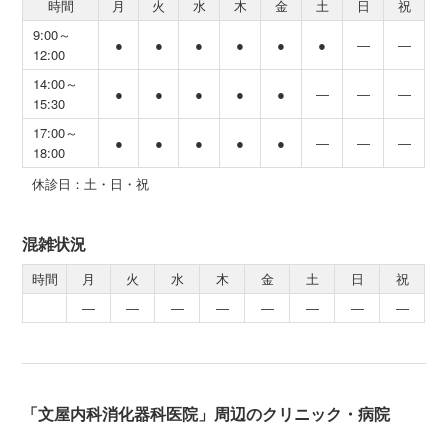
時間
月
火
水
木
金
土
日
祝
9:00～
●
●
●
●
●
●
―
―
12:00
14:00～
●
●
●
●
●
―
―
―
15:30
17:00～
●
●
●
●
●
―
―
―
18:00
休診日：土・日・祝
混雑状況
時間
月
火
水
木
金
土
日
祝
―
―
―
―
―
―
―
―
「文屋内科消化器科医院」周辺のクリニック・病院