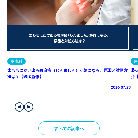
皮膚科
皮
太ももにだけ出る蕁麻疹（じんましん）が気になる。原因と対処方
帯
法は？【医師監修】
介
2026.07.23
すべての記事へ