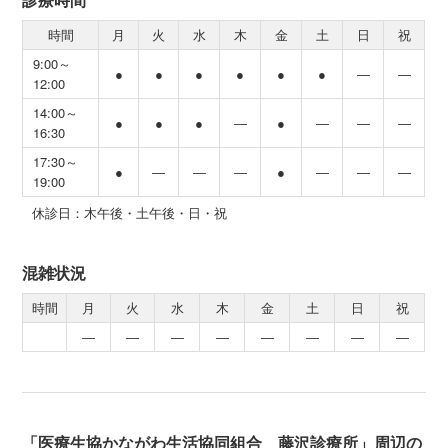
時間
月
火
水
木
金
土
日
祝
9:00～
●
●
●
●
●
●
―
―
12:00
14:00～
●
●
●
―
●
―
―
―
16:30
17:30～
●
―
―
―
●
―
―
―
19:00
休診日：木午後・土午後・日・祝
混雑状況
時間
月
火
水
木
金
土
日
祝
―
―
―
―
―
―
―
―
「医療生協かながわ生活協同組合 藤沢診療所」周辺の