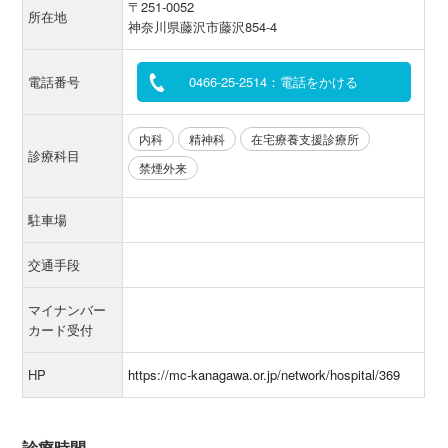
〒251-0052
所在地
神奈川県藤沢市藤沢854-4
電話番号
0466-25-2514：電話をかける
内科
精神科
在宅療養支援診療所
診療科目
禁煙外来
駐車場
交通手段
マイナンバー
カード受付
HP
https://mc-kanagawa.or.jp/network/hospital/369
診療時間