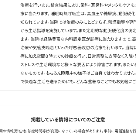
治療を行います。検査結果により、歯科・耳鼻科やメンタルケア
療に当たります。 睡眠時無呼吸症は、高血圧や糖尿病、動脈硬
知られています。当院では治療のみにとどまらず、禁煙指導や専
から生活指導を実施しています。また定期的な動脈硬化度の測定
ます。 当院は経験豊富な内科認定医が診療に当たりますので、
治療や気管支喘息といった呼吸器疾患の治療も行います。 当院
療に加え夜間８時までの診療を行い、日常業務に支障なく入院・受
ストレスや生活環境など様々な要因により障害されます。また
ないものです。もちろん睡眠中の様子はご自身ではわかりません
で快適な生活を送るためにも、どんな些細なことでもお気軽にご
掲載している情報についてのご注意
関の情報(所在地、診療時間等)が変更になっている場合があります。事前に電話連絡を行