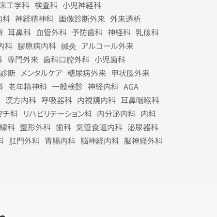
床工学科
検査科
小児神経科
内科
神経精神科
画像診断外来
外来透析
療
耳鼻科
血管外科
予防歯科
神経科
乳腺科
内科
膠原病内科
鍼灸
アルコール外来
科
専門外来
歯科口腔外科
小児歯科
診断
メンタルケア
糖尿病外来
甲状腺外来
科
老年精神科
一般検診
神経内科
AGA
科
漢方内科
呼吸器科
内視鏡内科
耳鼻咽喉科
マチ科
リハビリテーション科
内分泌内科
内科
線科
整形外科
歯科
気管食道内科
泌尿器科
科
肛門外科
胃腸内科
脳神経内科
脳神経外科