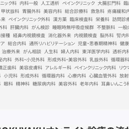
リニック科
内科一般
人工透析
ペインクリニック
大腸肛門科
臨
甲状腺科
胃腸外科
美容内科
総合診療科
救急科
疼痛緩和
外来
ペインクリニック外科
漢方薬
臨床検査科
栄養科
訪問診
外科
肝臓内科
がん検診
睡眠時無呼吸症候群
不整脈科
一般
防接種
経鼻内視鏡検査
消化器外来
内視鏡検査
脳外科
腎内
ケア
総合内科
通所リハビリテーション
児童・思春期精神科
健康
治療外来
がん相談
人生科
婦人内科
東洋医学内科
透析内
泌内科
外科・小児外科
形成外科・美容外科
乳腺外科
循環器
矯正歯科
美容皮膚科
アレルギー科
ペインクリニック内科
リウ
科
小児科
形成外科
循環器内科
心療内科
心臓血管外科
放射
科
眼科
精神科
糖尿病内科
美容外科
老年内科
耳鼻いんこう