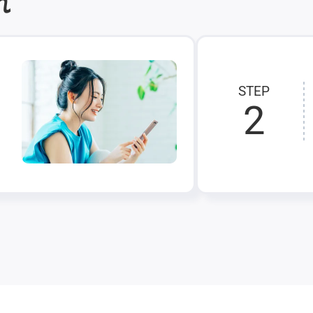
れ
STEP
2