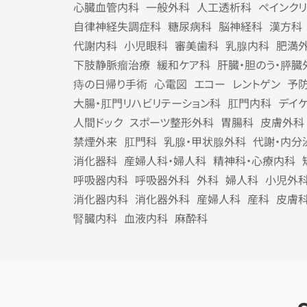
心臓血管内科
一般外科
人工透析科
ペインク
自律神経失調症科
糖尿病科
脳神経科
漢方科
代謝内科
小児眼科
審美歯科
乳腺内科
肥満
下肢静脈瘤治療
緩和ケア科
肝臓・胆のう・膵臓
痔の日帰り手術
心電図
エコー
レントゲン
予
大腸・肛門リハビリテーション科
肛門内科
デイ
人間ドック
スポーツ整形外科
胃腸科
皮膚外科
禁煙外来
肛門科
乳腺・甲状腺外科
代謝・内分
消化器科
産婦人科・婦人科
精神科・心療内科
呼吸器内科
呼吸器外科
外科
婦人科
小児外
消化器内科
消化器外科
産婦人科
産科
皮膚
腎臓内科
血液内科
麻酔科