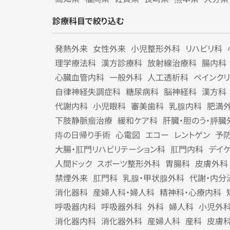
診療科目で絞り込む
発熱外来
女性外来
小児整形外科
リハビリ科
理学療法科
漢方診療科
放射線治療科
腸内科
心臓血管内科
一般外科
人工透析科
ペインク
自律神経失調症科
糖尿病科
脳神経科
漢方科
代謝内科
小児眼科
審美歯科
乳腺内科
肥満
下肢静脈瘤治療
緩和ケア科
肝臓・胆のう・膵臓
痔の日帰り手術
心電図
エコー
レントゲン
予
大腸・肛門リハビリテーション科
肛門内科
デイ
人間ドック
スポーツ整形外科
胃腸科
皮膚外科
禁煙外来
肛門科
乳腺・甲状腺外科
代謝・内分
消化器科
産婦人科・婦人科
精神科・心療内科
呼吸器内科
呼吸器外科
外科
婦人科
小児外
消化器内科
消化器外科
産婦人科
産科
皮膚