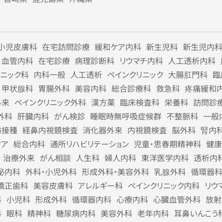
小児皮膚科
在宅訪問診療
緩和ケア内科
新生児科
新生児内
血管内科
在宅診療
病理診断科
リウマチ内科
人工透析内科
リニック科
内科一般
人工透析
ペインクリニック
大腸肛門科
臨
甲状腺科
胃腸外科
美容内科
総合診療科
救急科
疼痛緩和
外来
ペインクリニック外科
漢方薬
臨床検査科
栄養科
訪問診
外科
肝臓内科
がん検診
睡眠時無呼吸症候群
不整脈科
一般
防接種
経鼻内視鏡検査
消化器外来
内視鏡検査
脳外科
腎内
ケア
総合内科
通所リハビリテーション
児童・思春期精神科
健康
治療外来
がん相談
人生科
婦人内科
東洋医学内科
透析内
泌内科
外科・小児外科
形成外科・美容外科
乳腺外科
循環器
矯正歯科
美容皮膚科
アレルギー科
ペインクリニック内科
リウ
科
小児科
形成外科
循環器内科
心療内科
心臓血管外科
放射
科
眼科
精神科
糖尿病内科
美容外科
老年内科
耳鼻いんこう