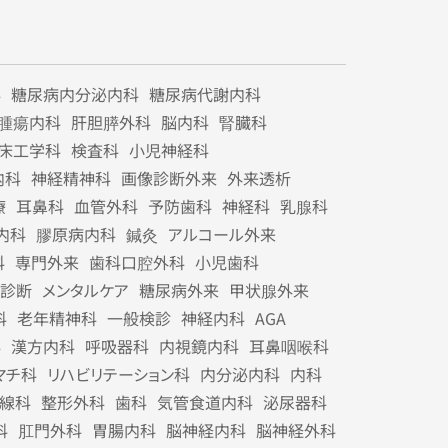
科
糖尿病内分泌内科
糖尿病代謝内科
腫瘍内科
肝胆膵外科
脳内科
腎臓科
床工学科
検査科
小児神経科
内科
神経精神科
画像診断外来
外来透析
療
耳鼻科
血管外科
予防歯科
神経科
乳腺科
内科
膠原病内科
鍼灸
アルコール外来
科
専門外来
歯科口腔外科
小児歯科
診断
メンタルケア
糖尿病外来
甲状腺外来
科
老年精神科
一般検診
神経内科
AGA
科
漢方内科
呼吸器科
内視鏡内科
耳鼻咽喉科
マチ科
リハビリテーション科
内分泌内科
内科
線科
整形外科
歯科
気管食道内科
泌尿器科
科
肛門外科
胃腸内科
脳神経内科
脳神経外科