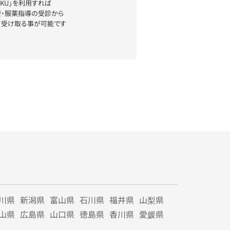
YAKU」を利用すれば
療・服薬指導の受診から
て受け取る事が可能です
川県
新潟県
富山県
石川県
福井県
山梨県
山県
広島県
山口県
徳島県
香川県
愛媛県