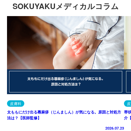
SOKUYAKUメディカルコラム
皮膚科
皮
太ももにだけ出る蕁麻疹（じんましん）が気になる。原因と対処方
帯
法は？【医師監修】
介
2026.07.23