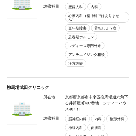
診療科目
産婦人科
内科
心療内科（精神科ではありませ
ん）
更年期障害
骨粗しょう症
思春期ホルモン
レディース専門外来
アンチエイジング相談
漢方診療
柳馬場武田クリニック
所在地
京都府京都市中京区柳馬場通六角下
る井筒屋町407番地 シティーハウ
ス407 1Ｆ
診療科目
脳神経内科
内科
整形外科
神経内科
皮膚科