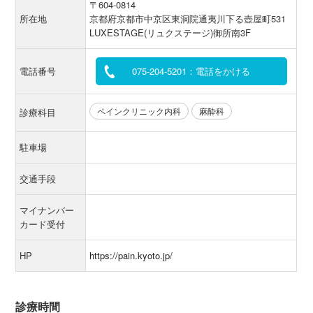
〒604-0814
所在地
京都府京都市中京区東洞院通夷川下る壺屋町531
LUXESTAGE(リュクステージ)御所南3F
電話番号
075-204-5201：電話をかける
ペインクリニック内科
麻酔科
診療科目
駐車場
交通手段
マイナンバー
カード受付
HP
https://pain.kyoto.jp/
診療時間