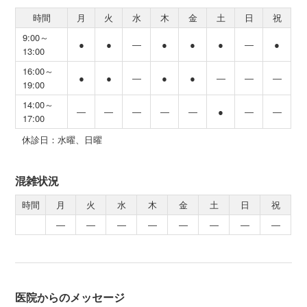
時間
月
火
水
木
金
土
日
祝
9:00～
●
●
―
●
●
●
―
●
13:00
16:00～
●
●
―
●
●
―
―
―
19:00
14:00～
―
―
―
―
―
●
―
―
17:00
休診日：水曜、日曜
混雑状況
時間
月
火
水
木
金
土
日
祝
―
―
―
―
―
―
―
―
医院からのメッセージ