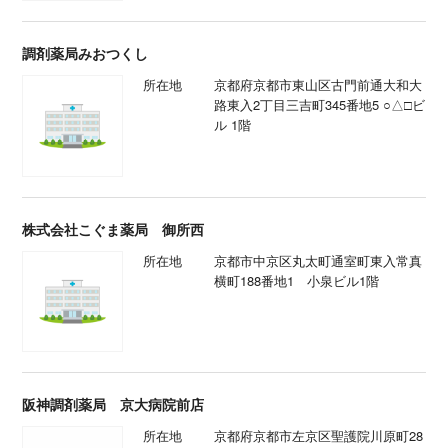
調剤薬局みおつくし
所在地
京都府京都市東山区古門前通大和大
路東入2丁目三吉町345番地5 ○△□ビ
ル 1階
株式会社こぐま薬局 御所西
所在地
京都市中京区丸太町通室町東入常真
横町188番地1 小泉ビル1階
阪神調剤薬局 京大病院前店
所在地
京都府京都市左京区聖護院川原町28