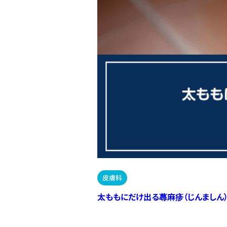
皮膚科
太ももにだけ出る蕁麻疹（じんましん