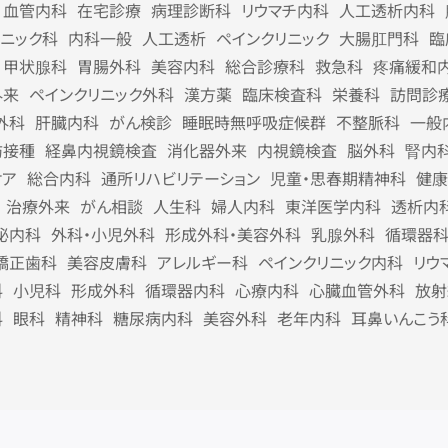
血管内科
在宅診療
病理診断科
リウマチ内科
人工透析内科
リニック科
内科一般
人工透析
ペインクリニック
大腸肛門科
臨
甲状腺科
胃腸外科
美容内科
総合診療科
救急科
疼痛緩和
外来
ペインクリニック外科
漢方薬
臨床検査科
栄養科
訪問診
外科
肝臓内科
がん検診
睡眠時無呼吸症候群
不整脈科
一般
防接種
経鼻内視鏡検査
消化器外来
内視鏡検査
脳外科
腎内
ケア
総合内科
通所リハビリテーション
児童・思春期精神科
健康
治療外来
がん相談
人生科
婦人内科
東洋医学内科
透析内
泌内科
外科・小児外科
形成外科・美容外科
乳腺外科
循環器
矯正歯科
美容皮膚科
アレルギー科
ペインクリニック内科
リウ
科
小児科
形成外科
循環器内科
心療内科
心臓血管外科
放射
科
眼科
精神科
糖尿病内科
美容外科
老年内科
耳鼻いんこう