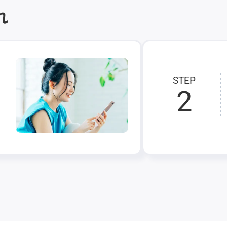
れ
STEP
2