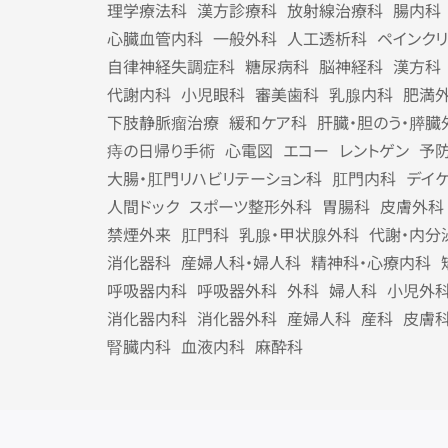
理学療法科
漢方診療科
放射線治療科
腸内科
心臓血管内科
一般外科
人工透析科
ペインク
自律神経失調症科
糖尿病科
脳神経科
漢方科
代謝内科
小児眼科
審美歯科
乳腺内科
肥満
下肢静脈瘤治療
緩和ケア科
肝臓・胆のう・膵臓
痔の日帰り手術
心電図
エコー
レントゲン
予
大腸・肛門リハビリテーション科
肛門内科
デイ
人間ドック
スポーツ整形外科
胃腸科
皮膚外科
禁煙外来
肛門科
乳腺・甲状腺外科
代謝・内分
消化器科
産婦人科・婦人科
精神科・心療内科
呼吸器内科
呼吸器外科
外科
婦人科
小児外
消化器内科
消化器外科
産婦人科
産科
皮膚
腎臓内科
血液内科
麻酔科