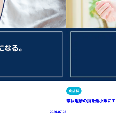
皮膚科
帯状疱疹の痕を最小限にす
2026.07.23