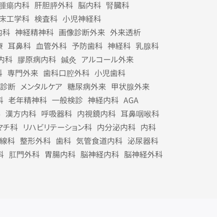
腫瘍内科
肝胆膵外科
脳内科
腎臓科
床工学科
検査科
小児神経科
内科
神経精神科
画像診断外来
外来透析
療
耳鼻科
血管外科
予防歯科
神経科
乳腺科
内科
膠原病内科
鍼灸
アルコール外来
科
専門外来
歯科口腔外科
小児歯科
診断
メンタルケア
糖尿病外来
甲状腺外来
科
老年精神科
一般検診
神経内科
AGA
科
漢方内科
呼吸器科
内視鏡内科
耳鼻咽喉科
マチ科
リハビリテーション科
内分泌内科
内科
線科
整形外科
歯科
気管食道内科
泌尿器科
科
肛門外科
胃腸内科
脳神経内科
脳神経外科