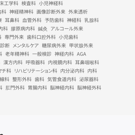
床工学科
検査科
小児神経科
内科
神経精神科
画像診断外来
外来透析
療
耳鼻科
血管外科
予防歯科
神経科
乳腺科
内科
膠原病内科
鍼灸
アルコール外来
科
専門外来
歯科口腔外科
小児歯科
診断
メンタルケア
糖尿病外来
甲状腺外来
科
老年精神科
一般検診
神経内科
AGA
科
漢方内科
呼吸器科
内視鏡内科
耳鼻咽喉科
マチ科
リハビリテーション科
内分泌内科
内科
線科
整形外科
歯科
気管食道内科
泌尿器科
科
肛門外科
胃腸内科
脳神経内科
脳神経外科