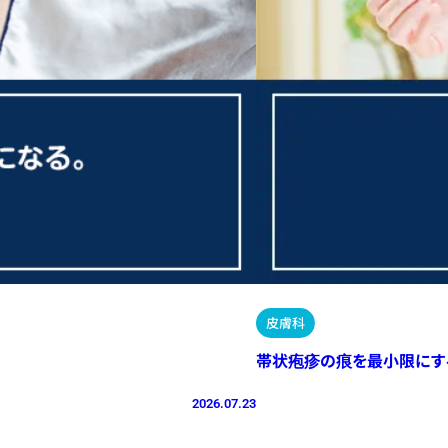
皮膚科
帯状疱疹の痕を最小限にす
2026.07.23