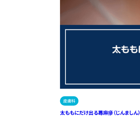
皮膚科
太ももにだけ出る蕁麻疹（じんましん