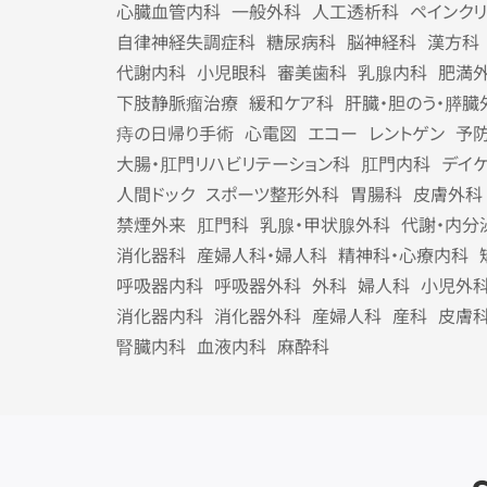
心臓血管内科
一般外科
人工透析科
ペインク
自律神経失調症科
糖尿病科
脳神経科
漢方科
代謝内科
小児眼科
審美歯科
乳腺内科
肥満
下肢静脈瘤治療
緩和ケア科
肝臓・胆のう・膵臓
痔の日帰り手術
心電図
エコー
レントゲン
予
大腸・肛門リハビリテーション科
肛門内科
デイ
人間ドック
スポーツ整形外科
胃腸科
皮膚外科
禁煙外来
肛門科
乳腺・甲状腺外科
代謝・内分
消化器科
産婦人科・婦人科
精神科・心療内科
呼吸器内科
呼吸器外科
外科
婦人科
小児外
消化器内科
消化器外科
産婦人科
産科
皮膚
腎臓内科
血液内科
麻酔科