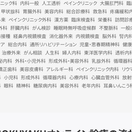
リニック科
内科一般
人工透析
ペインクリニック
大腸肛門科
臨
甲状腺科
胃腸外科
美容内科
総合診療科
救急科
疼痛緩和
外来
ペインクリニック外科
漢方薬
臨床検査科
栄養科
訪問診
外科
肝臓内科
がん検診
睡眠時無呼吸症候群
不整脈科
一般
防接種
経鼻内視鏡検査
消化器外来
内視鏡検査
脳外科
腎内
ケア
総合内科
通所リハビリテーション
児童・思春期精神科
健康
治療外来
がん相談
人生科
婦人内科
東洋医学内科
透析内
泌内科
外科・小児外科
形成外科・美容外科
乳腺外科
循環器
矯正歯科
美容皮膚科
アレルギー科
ペインクリニック内科
リウ
科
小児科
形成外科
循環器内科
心療内科
心臓血管外科
放射
科
眼科
精神科
糖尿病内科
美容外科
老年内科
耳鼻いんこう