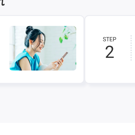
れ
STEP
2