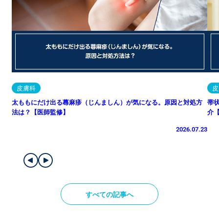
皮膚科
皮
太ももにだけ出る蕁麻疹（じんましん）が気になる。原因と対処方
帯
法は？【医師監修】
介
2026.07.23
すべての記事へ