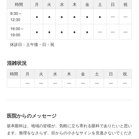
時間
月
火
水
木
金
土
日
祝
9:30～
●
●
●
●
●
●
―
―
12:30
16:00～
●
●
●
●
●
―
―
―
19:00
休診日：土午後・日・祝
混雑状況
時間
月
火
水
木
金
土
日
祝
―
―
―
―
―
―
―
―
医院からのメッセージ
坂本眼科は、地域の皆様が、気軽に立ち寄れる眼科でありたいと思い
ます。無理をなさらず、目からの小さなサインを見逃さないでくださ