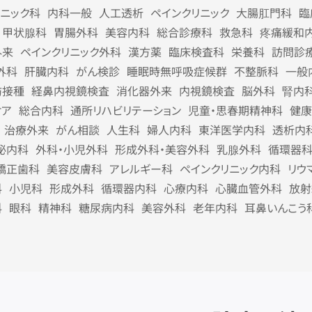
リニック科
内科一般
人工透析
ペインクリニック
大腸肛門科
臨
甲状腺科
胃腸外科
美容内科
総合診療科
救急科
疼痛緩和
外来
ペインクリニック外科
漢方薬
臨床検査科
栄養科
訪問診
外科
肝臓内科
がん検診
睡眠時無呼吸症候群
不整脈科
一般
防接種
経鼻内視鏡検査
消化器外来
内視鏡検査
脳外科
腎内
ケア
総合内科
通所リハビリテーション
児童・思春期精神科
健康
治療外来
がん相談
人生科
婦人内科
東洋医学内科
透析内
泌内科
外科・小児外科
形成外科・美容外科
乳腺外科
循環器
矯正歯科
美容皮膚科
アレルギー科
ペインクリニック内科
リウ
科
小児科
形成外科
循環器内科
心療内科
心臓血管外科
放射
科
眼科
精神科
糖尿病内科
美容外科
老年内科
耳鼻いんこう