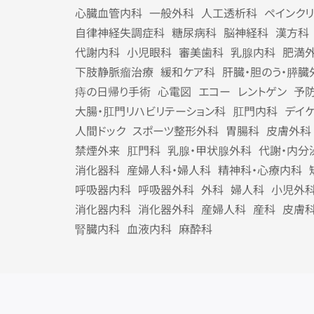
心臓血管内科
一般外科
人工透析科
ペインク
自律神経失調症科
糖尿病科
脳神経科
漢方科
代謝内科
小児眼科
審美歯科
乳腺内科
肥満
下肢静脈瘤治療
緩和ケア科
肝臓・胆のう・膵臓
痔の日帰り手術
心電図
エコー
レントゲン
予
大腸・肛門リハビリテーション科
肛門内科
デイ
人間ドック
スポーツ整形外科
胃腸科
皮膚外科
禁煙外来
肛門科
乳腺・甲状腺外科
代謝・内分
消化器科
産婦人科・婦人科
精神科・心療内科
呼吸器内科
呼吸器外科
外科
婦人科
小児外
消化器内科
消化器外科
産婦人科
産科
皮膚
腎臓内科
血液内科
麻酔科