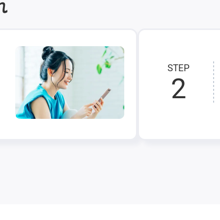
れ
STEP
2