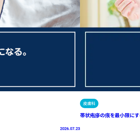
皮膚科
帯状疱疹の痕を最小限にす
2026.07.23