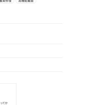
審美修復
高機能義歯
ってか