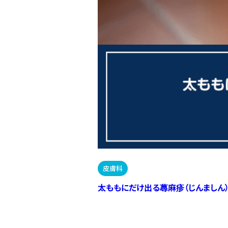
皮膚科
太ももにだけ出る蕁麻疹（じんましん