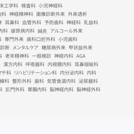
床工学科
検査科
小児神経科
内科
神経精神科
画像診断外来
外来透析
療
耳鼻科
血管外科
予防歯科
神経科
乳腺科
内科
膠原病内科
鍼灸
アルコール外来
科
専門外来
歯科口腔外科
小児歯科
診断
メンタルケア
糖尿病外来
甲状腺外来
科
老年精神科
一般検診
神経内科
AGA
科
漢方内科
呼吸器科
内視鏡内科
耳鼻咽喉科
マチ科
リハビリテーション科
内分泌内科
内科
線科
整形外科
歯科
気管食道内科
泌尿器科
科
肛門外科
胃腸内科
脳神経内科
脳神経外科