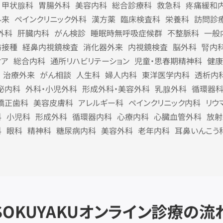
甲状腺科
胃腸外科
美容内科
総合診療科
救急科
疼痛緩和
外来
ペインクリニック外科
漢方薬
臨床検査科
栄養科
訪問診
外科
肝臓内科
がん検診
睡眠時無呼吸症候群
不整脈科
一般
防接種
経鼻内視鏡検査
消化器外来
内視鏡検査
脳外科
腎内
ケア
総合内科
通所リハビリテーション
児童・思春期精神科
健康
治療外来
がん相談
人生科
婦人内科
東洋医学内科
透析内
泌内科
外科・小児外科
形成外科・美容外科
乳腺外科
循環器
矯正歯科
美容皮膚科
アレルギー科
ペインクリニック内科
リウ
科
小児科
形成外科
循環器内科
心療内科
心臓血管外科
放射
科
眼科
精神科
糖尿病内科
美容外科
老年内科
耳鼻いんこう
SOKUYAKU
オンライン診療の流