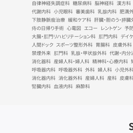
自律神経失調症科
糖尿病科
脳神経科
漢方科
代謝内科
小児眼科
審美歯科
乳腺内科
肥満
下肢静脈瘤治療
緩和ケア科
肝臓・胆のう・膵臓
痔の日帰り手術
心電図
エコー
レントゲン
予
大腸・肛門リハビリテーション科
肛門内科
デイ
人間ドック
スポーツ整形外科
胃腸科
皮膚外科
禁煙外来
肛門科
乳腺・甲状腺外科
代謝・内分
消化器科
産婦人科・婦人科
精神科・心療内科
呼吸器内科
呼吸器外科
外科
婦人科
小児外
消化器内科
消化器外科
産婦人科
産科
皮膚
腎臓内科
血液内科
麻酔科