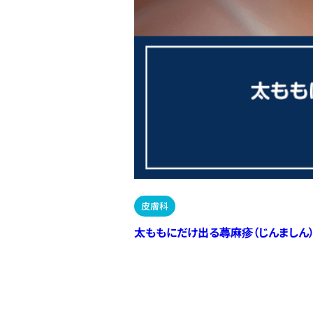
皮膚科
太ももにだけ出る蕁麻疹（じんましん