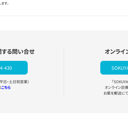
します。
関する問い合せ
オンライ
4-430
SOKU
0（平日・土日祝営業）
「SOKU
は
こちら
オンライン診
お薬を郵送に