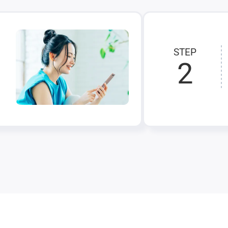
STEP
2