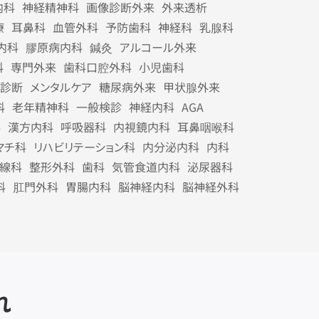
内科
神経精神科
画像診断外来
外来透析
療
耳鼻科
血管外科
予防歯科
神経科
乳腺科
内科
膠原病内科
鍼灸
アルコール外来
科
専門外来
歯科口腔外科
小児歯科
診断
メンタルケア
糖尿病外来
甲状腺外来
科
老年精神科
一般検診
神経内科
AGA
科
漢方内科
呼吸器科
内視鏡内科
耳鼻咽喉科
マチ科
リハビリテーション科
内分泌内科
内科
線科
整形外科
歯科
気管食道内科
泌尿器科
科
肛門外科
胃腸内科
脳神経内科
脳神経外科
れ