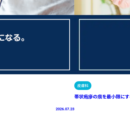
皮膚科
帯状疱疹の痕を最小限にす
2026.07.23