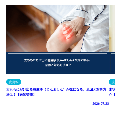
皮膚科
皮
太ももにだけ出る蕁麻疹（じんましん）が気になる。原因と対処方
帯
法は？【医師監修】
介
2026.07.23