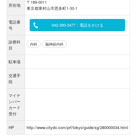
〒189-0011
所在地
東京都東村山市恩多町1-30-1
電話番
042-390-3477：電話をかける
号
診療科
内科
脳神経内科
目
駐車場
交通手
段
マイナ
ンバー
カード
受付
HP
http://www.citydo.com/prf/tokyo/guide/sg/280000034.html