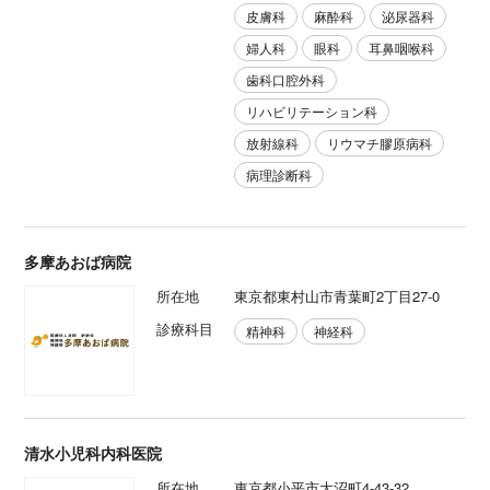
皮膚科
麻酔科
泌尿器科
婦人科
眼科
耳鼻咽喉科
歯科口腔外科
リハビリテーション科
放射線科
リウマチ膠原病科
病理診断科
多摩あおば病院
所在地
東京都東村山市青葉町2丁目27-0
診療科目
精神科
神経科
清水小児科内科医院
所在地
東京都小平市大沼町4-43-32