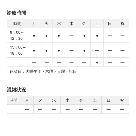
診療時間
時間
月
火
水
木
金
土
日
祝
9：00～
●
●
●
―
●
●
―
―
12：30
15：00～
●
●
●
―
●
―
―
―
18：00
―
―
―
―
―
●
―
―
休診日：火曜午後・木曜・日曜・祝日
混雑状況
時間
月
火
水
木
金
土
日
祝
―
―
―
―
―
―
―
―