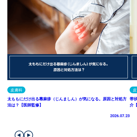
皮膚科
皮
太ももにだけ出る蕁麻疹（じんましん）が気になる。原因と対処方
帯
法は？【医師監修】
介
2026.07.23