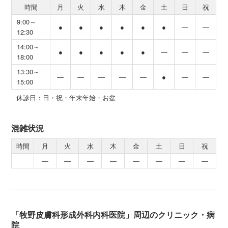
時間
月
火
水
木
金
土
日
祝
9:00～
●
●
●
●
●
●
―
―
12:30
14:00～
●
●
●
●
●
―
―
―
18:00
13:30～
―
―
―
―
―
●
―
―
15:00
休診日：日・祝・年末年始・お盆
混雑状況
時間
月
火
水
木
金
土
日
祝
―
―
―
―
―
―
―
―
「牧野皮膚科形成外科内科医院」周辺のクリニック・病
院