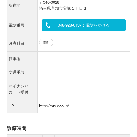
〒340-0028
所在地
埼玉県草加市谷塚１丁目２
電話番号
048-928-6137：電話をかける
歯科
診療科目
駐車場
交通手段
マイナンバー
カード受付
HP
http://mic.ddo.jp/
診療時間