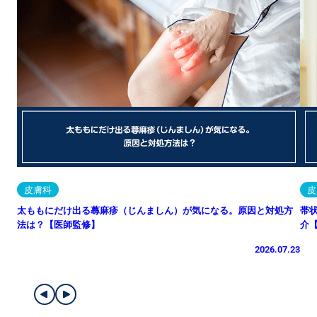
皮膚科
皮
太ももにだけ出る蕁麻疹（じんましん）が気になる。原因と対処方
帯
法は？【医師監修】
介
2026.07.23