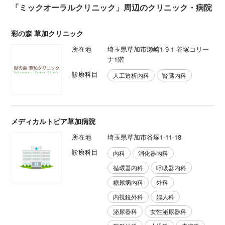
「ミックオーラルクリニック」周辺のクリニック・病院
彩の森 草加クリニック
所在地
埼玉県草加市瀬崎1-9-1 谷塚コリー
ナ1階
診療科目
人工透析内科
腎臓内科
メディカルトピア草加病院
所在地
埼玉県草加市谷塚1-11-18
診療科目
内科
消化器内科
循環器内科
呼吸器内科
糖尿病内科
外科
内視鏡外科
婦人科
泌尿器科
女性泌尿器科