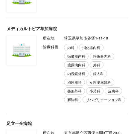
メディカルトピア草加病院
所在地
埼玉県草加市谷塚1-11-18
診療科目
内科
消化器内科
循環器内科
呼吸器内科
糖尿病内科
外科
内視鏡外科
婦人科
泌尿器科
女性泌尿器科
整形外科
小児科
皮膚科
麻酔科
リハビリテーション科
足立十全病院
所在地
東京都足立区西保木間3丁目20-2