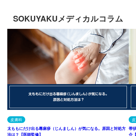
SOKUYAKUメディカルコラム
皮膚科
皮
太ももにだけ出る蕁麻疹（じんましん）が気になる。原因と対処方
帯
法は？【医師監修】
介