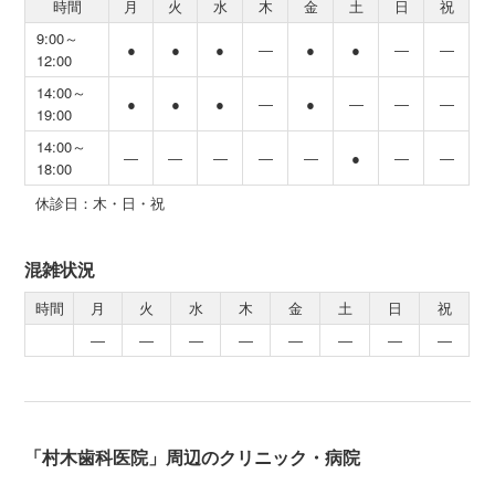
時間
月
火
水
木
金
土
日
祝
9:00～
●
●
●
―
●
●
―
―
12:00
14:00～
●
●
●
―
●
―
―
―
19:00
14:00～
―
―
―
―
―
●
―
―
18:00
休診日：木・日・祝
混雑状況
時間
月
火
水
木
金
土
日
祝
―
―
―
―
―
―
―
―
「村木歯科医院」周辺のクリニック・病院