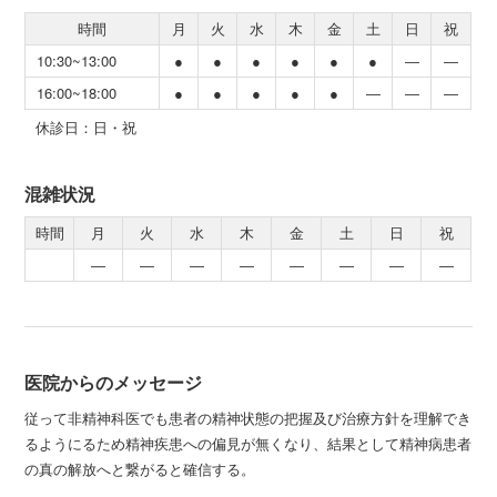
時間
月
火
水
木
金
土
日
祝
10:30~13:00
●
●
●
●
●
●
―
―
16:00~18:00
●
●
●
●
●
―
―
―
休診日：日・祝
混雑状況
時間
月
火
水
木
金
土
日
祝
―
―
―
―
―
―
―
―
医院からのメッセージ
従って非精神科医でも患者の精神状態の把握及び治療方針を理解でき
るようにるため精神疾患への偏見が無くなり、結果として精神病患者
の真の解放へと繋がると確信する。