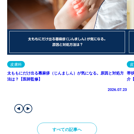
皮膚科
皮
太ももにだけ出る蕁麻疹（じんましん）が気になる。原因と対処方
帯
法は？【医師監修】
介
2026.07.23
すべての記事へ