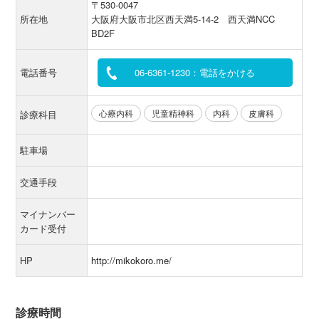
〒530-0047
所在地
大阪府大阪市北区西天満5-14-2 西天満NCC
BD2F
電話番号
06-6361-1230：電話をかける
心療内科
児童精神科
内科
皮膚科
診療科目
駐車場
交通手段
マイナンバー
カード受付
HP
http://mikokoro.me/
診療時間