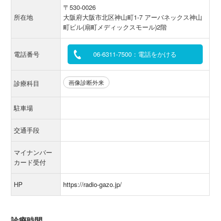
〒530-0026
所在地
大阪府大阪市北区神山町1-7 アーバネックス神山
町ビル(扇町メディックスモール)2階
電話番号
06-6311-7500：電話をかける
画像診断外来
診療科目
駐車場
交通手段
マイナンバー
カード受付
HP
https://radio-gazo.jp/
診療時間