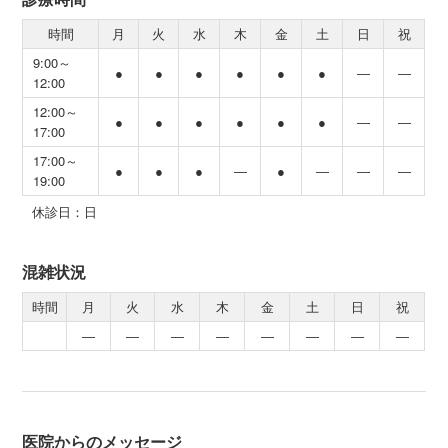
時間
月
火
水
木
金
土
日
祝
9:00～
●
●
●
●
●
●
―
―
12:00
12:00～
●
●
●
●
●
●
―
―
17:00
17:00～
●
●
●
―
●
―
―
―
19:00
休診日：日
混雑状況
時間
月
火
水
木
金
土
日
祝
―
―
―
―
―
―
―
―
医院からのメッセージ