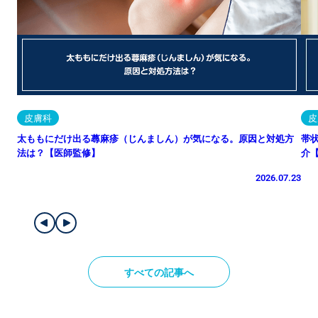
皮膚科
皮
太ももにだけ出る蕁麻疹（じんましん）が気になる。原因と対処方
帯
法は？【医師監修】
介
2026.07.23
すべての記事へ