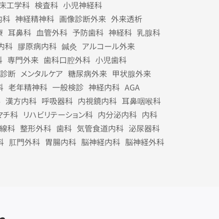
床工学科
検査科
小児神経科
内科
神経精神科
画像診断外来
外来透析
療
耳鼻科
血管外科
予防歯科
神経科
乳腺科
内科
膠原病内科
鍼灸
アルコール外来
科
専門外来
歯科口腔外科
小児歯科
診断
メンタルケア
糖尿病外来
甲状腺外来
科
老年精神科
一般検診
神経内科
AGA
科
漢方内科
呼吸器科
内視鏡内科
耳鼻咽喉科
マチ科
リハビリテーション科
内分泌内科
内科
線科
整形外科
歯科
気管食道内科
泌尿器科
科
肛門外科
胃腸内科
脳神経内科
脳神経外科