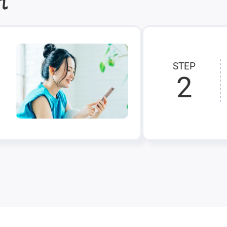
れ
STEP
2