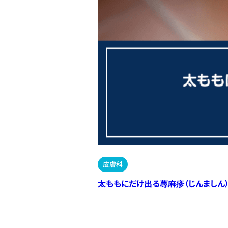
皮膚科
太ももにだけ出る蕁麻疹（じんましん