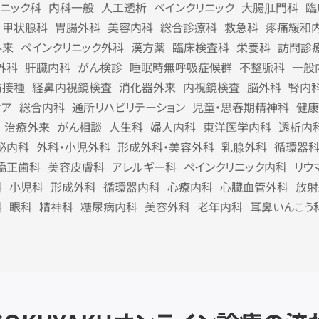
リニック科
内科一般
人工透析
ペインクリニック
大腸肛門科
臨
甲状腺科
胃腸外科
美容内科
総合診療科
救急科
疼痛緩和
外来
ペインクリニック外科
漢方薬
臨床検査科
栄養科
訪問診
外科
肝臓内科
がん検診
睡眠時無呼吸症候群
不整脈科
一般
防接種
経鼻内視鏡検査
消化器外来
内視鏡検査
脳外科
腎内
ケア
総合内科
通所リハビリテーション
児童・思春期精神科
健康
治療外来
がん相談
人生科
婦人内科
東洋医学内科
透析内
泌内科
外科・小児外科
形成外科・美容外科
乳腺外科
循環器
矯正歯科
美容皮膚科
アレルギー科
ペインクリニック内科
リウ
科
小児科
形成外科
循環器内科
心療内科
心臓血管外科
放射
科
眼科
精神科
糖尿病内科
美容外科
老年内科
耳鼻いんこう