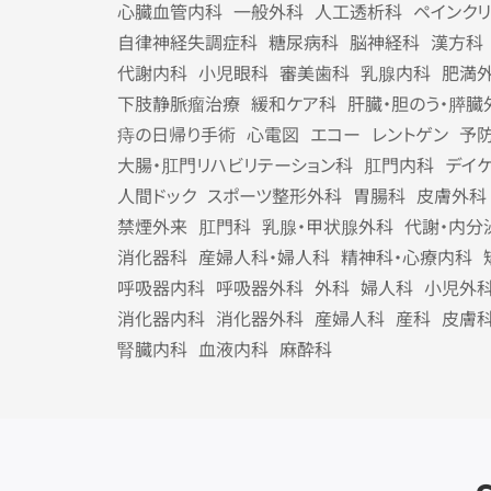
心臓血管内科
一般外科
人工透析科
ペインク
自律神経失調症科
糖尿病科
脳神経科
漢方科
代謝内科
小児眼科
審美歯科
乳腺内科
肥満
下肢静脈瘤治療
緩和ケア科
肝臓・胆のう・膵臓
痔の日帰り手術
心電図
エコー
レントゲン
予
大腸・肛門リハビリテーション科
肛門内科
デイ
人間ドック
スポーツ整形外科
胃腸科
皮膚外科
禁煙外来
肛門科
乳腺・甲状腺外科
代謝・内分
消化器科
産婦人科・婦人科
精神科・心療内科
呼吸器内科
呼吸器外科
外科
婦人科
小児外
消化器内科
消化器外科
産婦人科
産科
皮膚
腎臓内科
血液内科
麻酔科