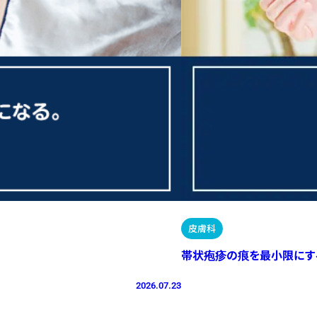
皮膚科
帯状疱疹の痕を最小限にす
2026.07.23