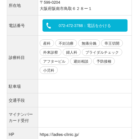
〒599-0204
所在地
大阪府阪南市鳥取６２８ー１
電話番号
072-472-3788：電話をかける
産科
不妊治療
無痛分娩
帝王切開
外来診察
婦人科
ブライダルチェック
診療科目
アフターピル
避妊相談
予防接種
小児科
駐車場
交通手段
マイナンバー
カード受付
HP
https://ladies-clinic.jp/