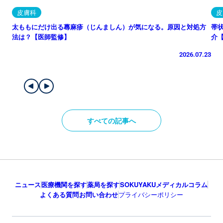
皮膚科
皮
太ももにだけ出る蕁麻疹（じんましん）が気になる。原因と対処方
帯
法は？【医師監修】
介
2026.07.23
すべての記事へ
ニュース
医療機関を探す
薬局を探す
SOKUYAKUメディカルコラム
よくある質問
お問い合わせ
プライバシーポリシー