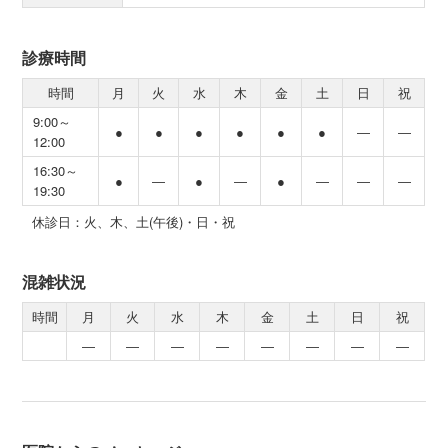
診療時間
時間
月
火
水
木
金
土
日
祝
9:00～
●
●
●
●
●
●
―
―
12:00
16:30～
●
―
●
―
●
―
―
―
19:30
休診日：火、木、土(午後)・日・祝
混雑状況
時間
月
火
水
木
金
土
日
祝
―
―
―
―
―
―
―
―