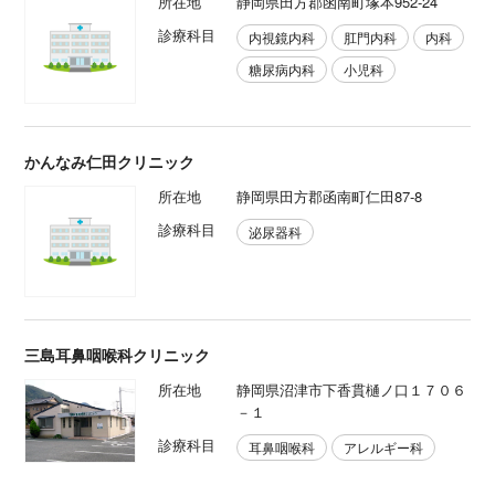
所在地
静岡県田方郡函南町塚本952-24
診療科目
内視鏡内科
肛門内科
内科
糖尿病内科
小児科
かんなみ仁田クリニック
所在地
静岡県田方郡函南町仁田87-8
診療科目
泌尿器科
三島耳鼻咽喉科クリニック
所在地
静岡県沼津市下香貫樋ノ口１７０６
－１
診療科目
耳鼻咽喉科
アレルギー科