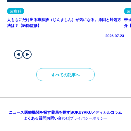
皮膚科
皮
太ももにだけ出る蕁麻疹（じんましん）が気になる。原因と対処方
帯
法は？【医師監修】
介
2026.07.23
すべての記事へ
ニュース
医療機関を探す
薬局を探す
SOKUYAKUメディカルコラム
よくある質問
お問い合わせ
プライバシーポリシー