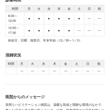
時間
月
火
水
木
金
土
日
祝
8:30～
●
●
●
●
●
●
―
―
12:00
12:00～
●
●
●
●
●
―
―
―
17:30
休診日：日曜、祝祭日、年末年始（12／30～1／3）
混雑状況
時間
月
火
水
木
金
土
日
祝
―
―
―
―
―
―
―
―
医院からのメッセージ
長岡リハビリテーション病院は、温暖な気候と閑静な環境のなかで、