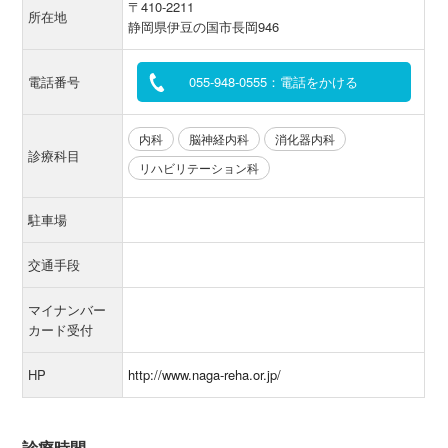
〒410-2211
所在地
静岡県伊豆の国市長岡946
電話番号
055-948-0555：電話をかける
内科
脳神経内科
消化器内科
診療科目
リハビリテーション科
駐車場
交通手段
マイナンバー
カード受付
HP
http://www.naga-reha.or.jp/
診療時間