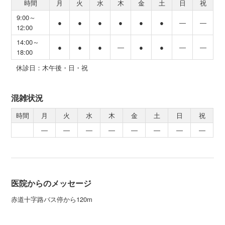
時間
月
火
水
木
金
土
日
祝
9:00～
●
●
●
●
●
●
―
―
12:00
14:00～
●
●
●
―
●
●
―
―
18:00
休診日：木午後・日・祝
混雑状況
時間
月
火
水
木
金
土
日
祝
―
―
―
―
―
―
―
―
医院からのメッセージ
赤道十字路バス停から120m