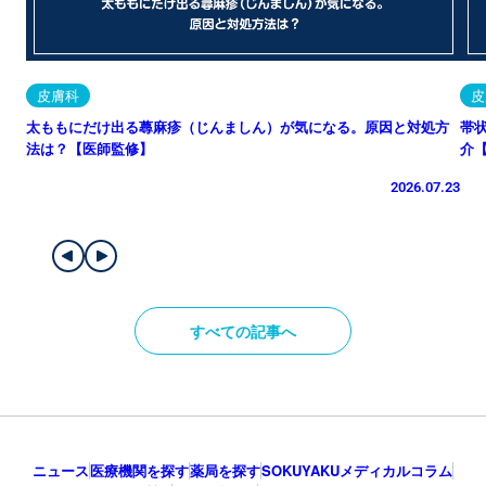
皮膚科
皮
太ももにだけ出る蕁麻疹（じんましん）が気になる。原因と対処方
帯
法は？【医師監修】
介
2026.07.23
すべての記事へ
ニュース
医療機関を探す
薬局を探す
SOKUYAKUメディカルコラム