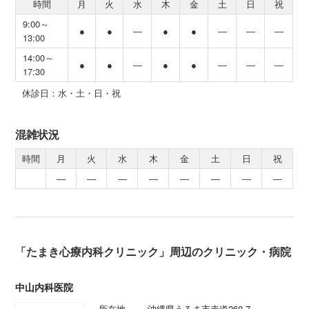
時間
月
火
水
木
金
土
日
祝
9:00～
●
●
―
●
●
―
―
―
13:00
14:00～
●
●
―
●
●
―
―
―
17:30
休診日：水・土・日・祝
混雑状況
時間
月
火
水
木
金
土
日
祝
―
―
―
―
―
―
―
―
「たまき心療内科クリニック」周辺のクリニック・病院
中山内科医院
所在地
沖縄県うるま市赤道260-7