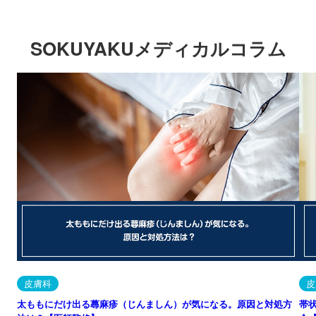
SOKUYAKUメディカルコラム
皮膚科
皮
太ももにだけ出る蕁麻疹（じんましん）が気になる。原因と対処方
帯