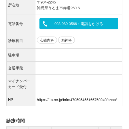
〒904-2245
所在地
沖縄県うるま市赤道260-6
電話番号
098-989-3566：電話をかける
心療内科
精神科
診療科目
駐車場
交通手段
マイナンバー
カード受付
HP
https://itp.ne.jp/info/470595455166760240/shop/
診療時間