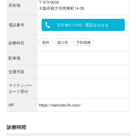
〒573-0032
所在地
大阪府枚方市岡東町14-28
電話番号
072-861-1103：電話をかける
産科
婦人科
予防接種
診療科目
駐車場
交通手段
マイナンバー
カード受付
HP
https://narimoto-lh.com/
診療時間