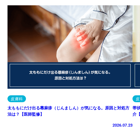
皮膚科
皮
太ももにだけ出る蕁麻疹（じんましん）が気になる。原因と対処方
帯
法は？【医師監修】
介
2026.07.23