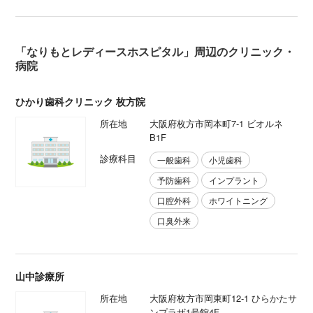
「なりもとレディースホスピタル」周辺のクリニック・
病院
ひかり歯科クリニック 枚方院
所在地
大阪府枚方市岡本町7-1 ビオルネ
B1F
診療科目
一般歯科
小児歯科
予防歯科
インプラント
口腔外科
ホワイトニング
口臭外来
山中診療所
所在地
大阪府枚方市岡東町12-1 ひらかたサ
ンプラザ1号館4F