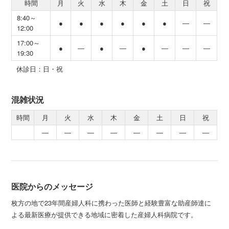
時間
月
火
水
木
金
土
日
祝
8:40～
●
●
●
●
●
●
―
―
12:00
17:00～
●
―
●
―
●
―
―
―
19:30
休診日：日・祝
混雑状況
時間
月
火
水
木
金
土
日
祝
―
―
―
―
―
―
―
―
医院からのメッセージ
枚方の地で23年間産婦人科に携わった医師と経験豊富な助産師達に
よる最新医療が提供できる地域に密着した産婦人科病院です。