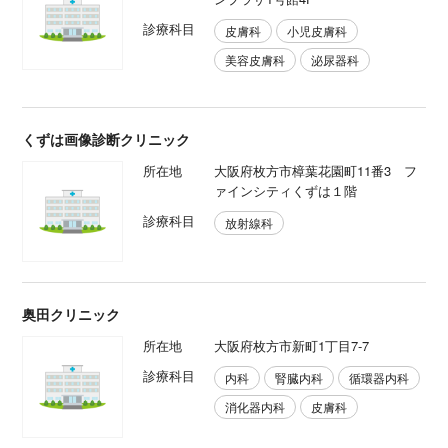
診療科目
皮膚科
小児皮膚科
美容皮膚科
泌尿器科
くずは画像診断クリニック
所在地
大阪府枚方市樟葉花園町11番3 フ
ァインシティくずは１階
診療科目
放射線科
奥田クリニック
所在地
大阪府枚方市新町1丁目7-7
診療科目
内科
腎臓内科
循環器内科
消化器内科
皮膚科