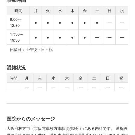
時間
月
火
水
木
金
土
日
祝
9:00～
●
●
●
●
●
●
―
―
12:30
17:30～
●
●
●
●
●
―
―
―
19:30
休診日：土午後・日・祝
混雑状況
時間
月
火
水
木
金
土
日
祝
―
―
―
―
―
―
―
―
医院からのメッセージ
大阪府枚方市（京阪電車枚方市駅徒歩2分）にある内科です。 透析設