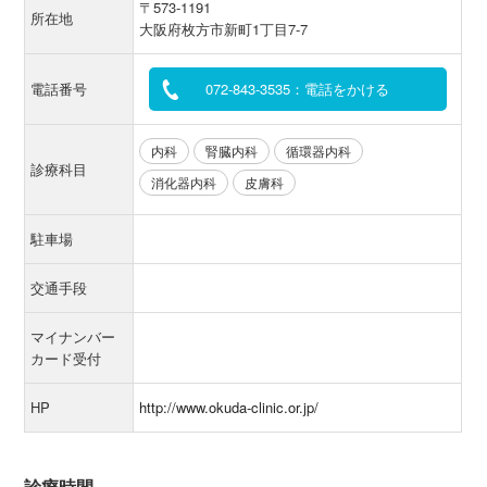
〒573-1191
所在地
大阪府枚方市新町1丁目7-7
電話番号
072-843-3535：電話をかける
内科
腎臓内科
循環器内科
診療科目
消化器内科
皮膚科
駐車場
交通手段
マイナンバー
カード受付
HP
http://www.okuda-clinic.or.jp/
診療時間