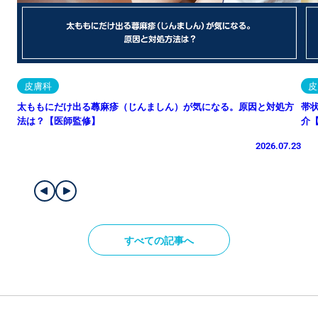
皮膚科
皮
太ももにだけ出る蕁麻疹（じんましん）が気になる。原因と対処方
帯
法は？【医師監修】
介
2026.07.23
すべての記事へ