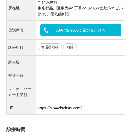
〒140-0011
所在地
東京都品川区東大井5丁目2-3 かんべ土地K-15ビル
(おおい元気館)3階
電話番号
03-6712-9085：電話をかける
循環器内科
内科
診療科目
駐車場
交通手段
マイナンバー
カード受付
HP
https://oimachiclinic.com/
診療時間