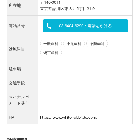
〒140-0011
所在地
東京都品川区東大井5丁目21‐9
電話番号
03-6404-6290：電話をかける
一般歯科
小児歯科
予防歯科
診療科目
矯正歯科
駐車場
交通手段
マイナンバー
カード受付
HP
https://www.white-rabbitdc.com/
診療時間