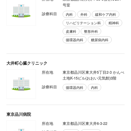
号室
診療科目
内科
外科
緩和ケア内科
リハビリテーション科
精神科
皮膚科
整形外科
循環器内科
糖尿病内科
大井町心臓クリニック
所在地
東京都品川区東大井5丁目2-3 かんべ
土地K-15ビル(おおい元気館)3階
診療科目
循環器内科
内科
東京品川病院
所在地
東京都品川区東大井6-3-22