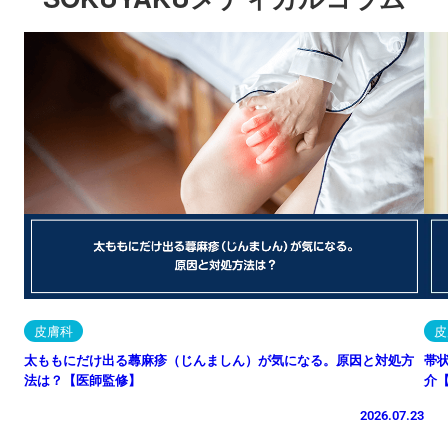
皮膚科
皮
太ももにだけ出る蕁麻疹（じんましん）が気になる。原因と対処方
帯
法は？【医師監修】
介
2026.07.23