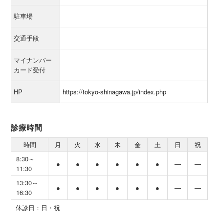
駐車場
交通手段
マイナンバー
カード受付
HP
https://tokyo-shinagawa.jp/index.php
診療時間
時間
月
火
水
木
金
土
日
祝
8:30～
●
●
●
●
●
●
―
―
11:30
13:30～
●
●
●
●
●
●
―
―
16:30
休診日：日・祝