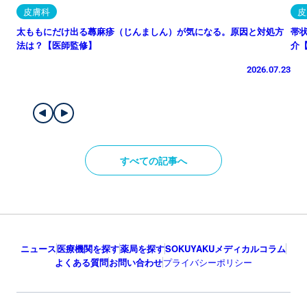
皮膚科
皮
太ももにだけ出る蕁麻疹（じんましん）が気になる。原因と対処方
帯
法は？【医師監修】
介
2026.07.23
すべての記事へ
ニュース
医療機関を探す
薬局を探す
SOKUYAKUメディカルコラム
よくある質問
お問い合わせ
プライバシーポリシー