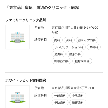
「東京品川病院」周辺のクリニック・病院
ファミリークリニック品川
所在地
東京都品川区大井1-55-6牧ビル201
号室
診療科目
内科
外科
緩和ケア内科
リハビリテーション科
精神科
皮膚科
整形外科
循環器内科
糖尿病内科
ホワイトラビット歯科医院
所在地
東京都品川区東大井5丁目21‐9
診療科目
一般歯科
小児歯科
予防歯科
矯正歯科