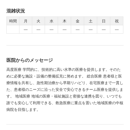
混雑状況
時間
月
火
水
木
金
土
日
祝
―
―
―
―
―
―
―
―
医院からのメッセージ
高度医療 学問的に、技術的に高い水準の医療を提供します。そのた
めに必要な施設・設備の整備拡充に努めます。 総合医療 患者様と医
療情報を共有し、急性期治療から早期リハビリ、在宅医療まで一貫し
た、患者様のニーズに沿った安全で安心できるチーム医療を提供しま
す。 地域医療 地域の医療・福祉施設と密接な連携を図り、いつでも
誰でも安心して利用できる、救急医療に重点を置いた地域医療の中核
病院を目指します。