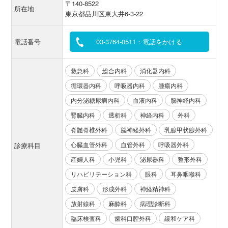
〒140-8522
所在地
東京都品川区東大井6-3-22
電話番号
03-3764-0511：電話をかける
救急科
総合内科
消化器内科
循環器内科
呼吸器内科
腫瘍内科
内分泌糖尿病内科
血液内科
脳神経内科
腎臓内科
透析科
神経内科
外科
脊髄脊椎外科
脳神経外科
乳腺甲状腺外科
心臓血管外科
血管外科
呼吸器外科
診療科目
産婦人科
小児科
泌尿器科
整形外科
リハビリテーション科
眼科
耳鼻咽喉科
皮膚科
形成外科
神経精神科
放射線科
麻酔科
病理診断科
臨床検査科
歯科口腔外科
緩和ケア科