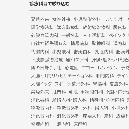
診療科目で絞り込む
発熱外来
女性外来
小児整形外科
リハビリ科
理学療法科
漢方診療科
放射線治療科
腸内科
心臓血管内科
一般外科
人工透析科
ペインク
自律神経失調症科
糖尿病科
脳神経科
漢方科
代謝内科
小児眼科
審美歯科
乳腺内科
肥満
下肢静脈瘤治療
緩和ケア科
肝臓・胆のう・膵臓
痔の日帰り手術
心電図
エコー
レントゲン
予
大腸・肛門リハビリテーション科
肛門内科
デイ
人間ドック
スポーツ整形外科
胃腸科
皮膚外科
禁煙外来
肛門科
乳腺・甲状腺外科
代謝・内分
消化器科
産婦人科・婦人科
精神科・心療内科
呼吸器内科
呼吸器外科
外科
婦人科
小児外
消化器内科
消化器外科
産婦人科
産科
皮膚
腎臓内科
血液内科
麻酔科