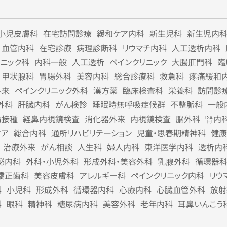
小児皮膚科
在宅訪問診療
緩和ケア内科
新生児科
新生児内
血管内科
在宅診療
病理診断科
リウマチ内科
人工透析内科
リニック科
内科一般
人工透析
ペインクリニック
大腸肛門科
臨
甲状腺科
胃腸外科
美容内科
総合診療科
救急科
疼痛緩和
外来
ペインクリニック外科
漢方薬
臨床検査科
栄養科
訪問診
外科
肝臓内科
がん検診
睡眠時無呼吸症候群
不整脈科
一般
防接種
経鼻内視鏡検査
消化器外来
内視鏡検査
脳外科
腎内
ケア
総合内科
通所リハビリテーション
児童・思春期精神科
健康
治療外来
がん相談
人生科
婦人内科
東洋医学内科
透析内
泌内科
外科・小児外科
形成外科・美容外科
乳腺外科
循環器
矯正歯科
美容皮膚科
アレルギー科
ペインクリニック内科
リウ
科
小児科
形成外科
循環器内科
心療内科
心臓血管外科
放射
科
眼科
精神科
糖尿病内科
美容外科
老年内科
耳鼻いんこう