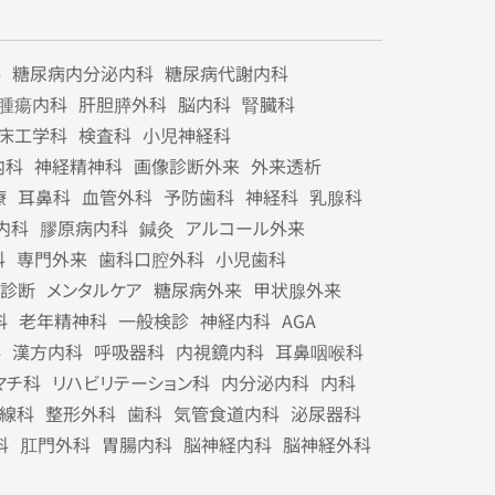
科
糖尿病内分泌内科
糖尿病代謝内科
腫瘍内科
肝胆膵外科
脳内科
腎臓科
床工学科
検査科
小児神経科
内科
神経精神科
画像診断外来
外来透析
療
耳鼻科
血管外科
予防歯科
神経科
乳腺科
内科
膠原病内科
鍼灸
アルコール外来
科
専門外来
歯科口腔外科
小児歯科
診断
メンタルケア
糖尿病外来
甲状腺外来
科
老年精神科
一般検診
神経内科
AGA
科
漢方内科
呼吸器科
内視鏡内科
耳鼻咽喉科
マチ科
リハビリテーション科
内分泌内科
内科
線科
整形外科
歯科
気管食道内科
泌尿器科
科
肛門外科
胃腸内科
脳神経内科
脳神経外科